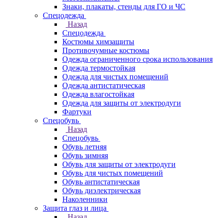
Знаки, плакаты, стенды для ГО и ЧС
Спецодежда
Назад
Спецодежда
Костюмы химзащиты
Противочумные костюмы
Одежда ограниченного срока использования
Одежда термостойкая
Одежда для чистых помещений
Одежда антистатическая
Одежда влагостойкая
Одежда для защиты от электродуги
Фартуки
Спецобувь
Назад
Спецобувь
Обувь летняя
Обувь зимняя
Обувь для защиты от электродуги
Обувь для чистых помещений
Обувь антистатическая
Обувь диэлектрическая
Наколенники
Защита глаз и лица
Назад