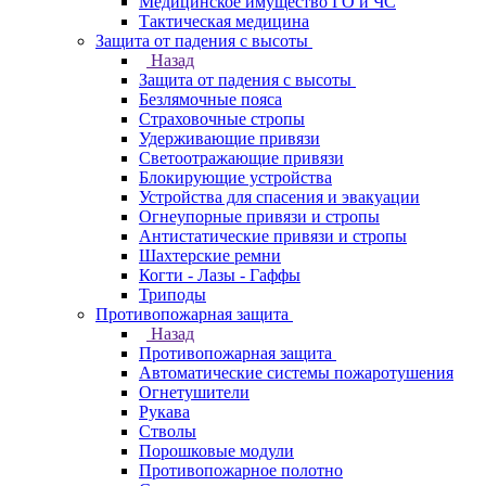
Медицинское имущество ГО и ЧС
Тактическая медицина
Защита от падения с высоты
Назад
Защита от падения с высоты
Безлямочные пояса
Страховочные стропы
Удерживающие привязи
Светоотражающие привязи
Блокирующие устройства
Устройства для спасения и эвакуации
Огнеупорные привязи и стропы
Антистатические привязи и стропы
Шахтерские ремни
Когти - Лазы - Гаффы
Триподы
Противопожарная защита
Назад
Противопожарная защита
Автоматические системы пожаротушения
Огнетушители
Рукава
Стволы
Порошковые модули
Противопожарное полотно