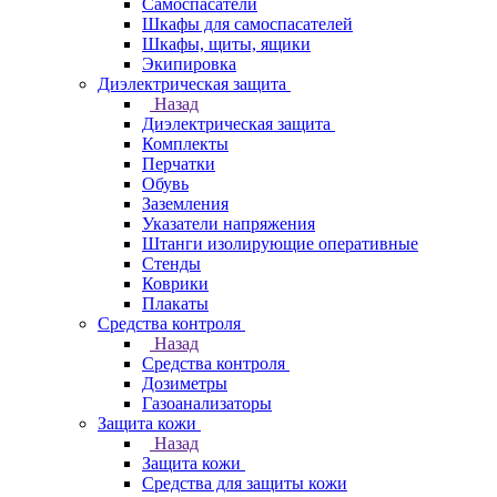
Самоспасатели
Шкафы для самоспасателей
Шкафы, щиты, ящики
Экипировка
Диэлектрическая защита
Назад
Диэлектрическая защита
Комплекты
Перчатки
Обувь
Заземления
Указатели напряжения
Штанги изолирующие оперативные
Стенды
Коврики
Плакаты
Средства контроля
Назад
Средства контроля
Дозиметры
Газоанализаторы
Защита кожи
Назад
Защита кожи
Средства для защиты кожи