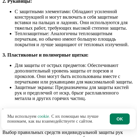
2. Рукавицы:
С защитными элементами: Обладают усиленной
конструкцией и могут включать в себя защитные
вставки на пальцах и ладонях. Они используются для
тяжелых работ, требующих высокой степени защиты.
Теплозащитные: Аналогичны теплозащитным
перчаткам, но обычно имеют большую площадь
покрытия и лучше защищают от тепловых излучений.
3. Пластиковые и полимерные щитки:
Для защиты от острых предметов: Обеспечивают
дополнительный уровень защиты от порезов и
проколов. Они могут быть использованы вместе с
перчатками или рукавицами для максимальной защиты.
Защитные экраны: Предназначены для защиты кистей
рук и предплечий от искр, брызг расплавленного
металла и других горячих частиц.
Выбор подходящих средств
Мы используем
cookie
. С их помощью мы лучше
индивидуальной защиты рук
OK
понимаем, как вы взаимодействуете с сайтом.
Выбор правильных средств индивидуальной защиты рук