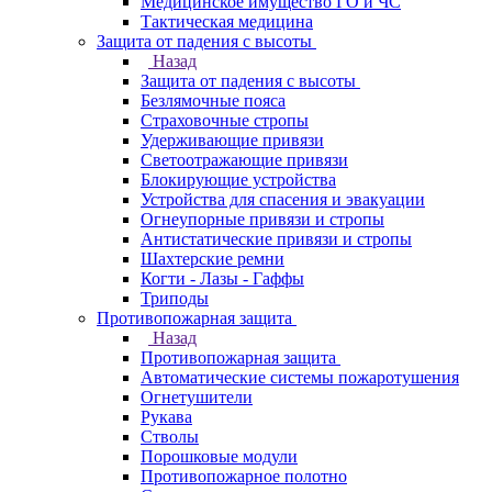
Медицинское имущество ГО и ЧС
Тактическая медицина
Защита от падения с высоты
Назад
Защита от падения с высоты
Безлямочные пояса
Страховочные стропы
Удерживающие привязи
Светоотражающие привязи
Блокирующие устройства
Устройства для спасения и эвакуации
Огнеупорные привязи и стропы
Антистатические привязи и стропы
Шахтерские ремни
Когти - Лазы - Гаффы
Триподы
Противопожарная защита
Назад
Противопожарная защита
Автоматические системы пожаротушения
Огнетушители
Рукава
Стволы
Порошковые модули
Противопожарное полотно