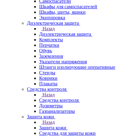
Самоспасатели
Шкафы для самоспасателей
Шкафы, щиты, ящики
Экипировка
Диэлектрическая защита
Назад
Диэлектрическая защита
Комплекты
Перчатки
Обувь
Заземления
Указатели напряжения
Штанги изолирующие оперативные
Стенды
Коврики
Плакаты
Средства контроля
Назад
Средства контроля
Дозиметры
Газоанализаторы
Защита кожи
Назад
Защита кожи
Средства для защиты кожи