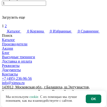
Загрузить еще
1
2
Каталог
0
Корзина
0
Избранные
0
Сравнение
Поиск
Каталог
Производители
Акции
Блог
Выездные тренинги
Доставка и оплата
Реквизиты
Документы
Контакты
+7 (495) 236-96-56
info@ximza.ru
143912, Московская обл., г.Балашиха, ш.Энтузиастов,
Западная промзона, д.7, литер В, пом.9, эт.2
© 2026 ООО "ХИМЗАЩИТА"
Мы используем
cookie
. С их помощью мы лучше
OK
Договор-оферта интернет-магазина
понимаем, как вы взаимодействуете с сайтом.
Политика по обработке персональных данных