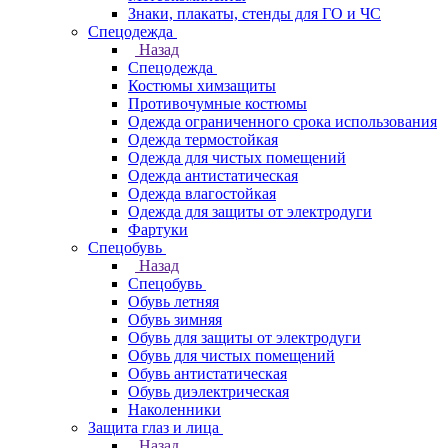
Знаки, плакаты, стенды для ГО и ЧС
Спецодежда
Назад
Спецодежда
Костюмы химзащиты
Противочумные костюмы
Одежда ограниченного срока использования
Одежда термостойкая
Одежда для чистых помещений
Одежда антистатическая
Одежда влагостойкая
Одежда для защиты от электродуги
Фартуки
Спецобувь
Назад
Спецобувь
Обувь летняя
Обувь зимняя
Обувь для защиты от электродуги
Обувь для чистых помещений
Обувь антистатическая
Обувь диэлектрическая
Наколенники
Защита глаз и лица
Назад