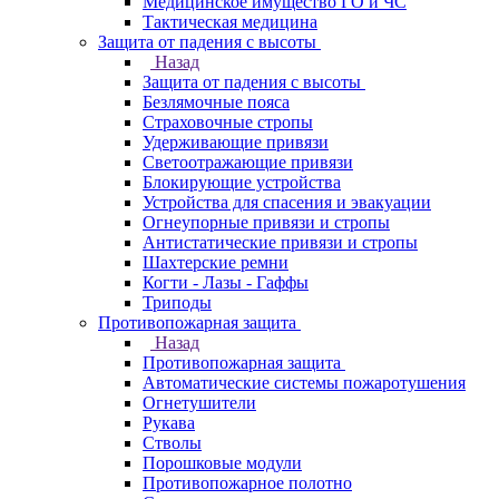
Медицинское имущество ГО и ЧС
Тактическая медицина
Защита от падения с высоты
Назад
Защита от падения с высоты
Безлямочные пояса
Страховочные стропы
Удерживающие привязи
Светоотражающие привязи
Блокирующие устройства
Устройства для спасения и эвакуации
Огнеупорные привязи и стропы
Антистатические привязи и стропы
Шахтерские ремни
Когти - Лазы - Гаффы
Триподы
Противопожарная защита
Назад
Противопожарная защита
Автоматические системы пожаротушения
Огнетушители
Рукава
Стволы
Порошковые модули
Противопожарное полотно