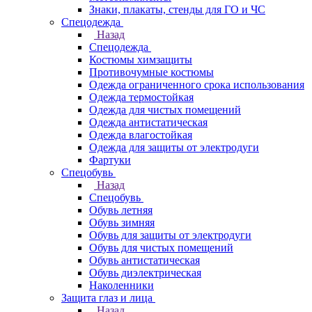
Знаки, плакаты, стенды для ГО и ЧС
Спецодежда
Назад
Спецодежда
Костюмы химзащиты
Противочумные костюмы
Одежда ограниченного срока использования
Одежда термостойкая
Одежда для чистых помещений
Одежда антистатическая
Одежда влагостойкая
Одежда для защиты от электродуги
Фартуки
Спецобувь
Назад
Спецобувь
Обувь летняя
Обувь зимняя
Обувь для защиты от электродуги
Обувь для чистых помещений
Обувь антистатическая
Обувь диэлектрическая
Наколенники
Защита глаз и лица
Назад