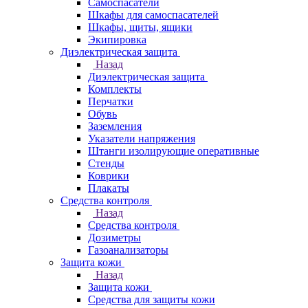
Самоспасатели
Шкафы для самоспасателей
Шкафы, щиты, ящики
Экипировка
Диэлектрическая защита
Назад
Диэлектрическая защита
Комплекты
Перчатки
Обувь
Заземления
Указатели напряжения
Штанги изолирующие оперативные
Стенды
Коврики
Плакаты
Средства контроля
Назад
Средства контроля
Дозиметры
Газоанализаторы
Защита кожи
Назад
Защита кожи
Средства для защиты кожи