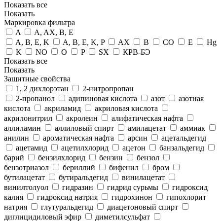
Показать все
Показать
Маркировка фильтра
A
A, AX, B, E
A, B, E, K
A, B, E, K, P
AX
B
CO
E
Hg
K
NO
O
P
SX
КРВ-БЭ
Показать все
Показать
Защитные свойства
1, 2 дихлорэтан
2-нитропропан
2-пропанол
адипиновая кислота
азот
азотная
кислота
акриламид
акриловая кислота
акрилонитрил
акролеин
алифатическая нафта
аллиламин
аллиловый спирт
амилацетат
аммиак
анилин
ароматическая нафта
арсин
ацетальдегид
ацетамид
ацетилхлорид
ацетон
банзальдегид
барий
бензилхлорид
бензин
бензол
бензотриазол
бериллий
бифенил
бром
бутилацетат
бутиральдегид
винилацетат
винилтолуол
гидразин
гидрид сурьмы
гидроксид
калия
гидроксид натрия
гидрохинон
гипохлорит
натрия
глутуральдегид
диацетоновый спирт
диглицидиловый эфир
диметилсульфат