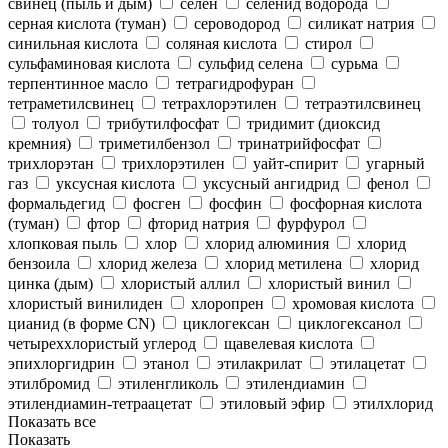
свинец (пыль и дым)
селен
селенид водорода
серная кислота (туман)
сероводород
силикат натрия
синильная кислота
соляная кислота
стирол
сульфаминовая кислота
сульфид селена
сурьма
терпентинное масло
тетрагидрофуран
тетраметилсвинец
тетрахлорэтилен
тетраэтилсвинец
толуол
трибутилфосфат
тридимит (диоксид
кремния)
триметилбензол
тринатрийфосфат
трихлорэтан
трихлорэтилен
уайт-спирит
угарный
газ
уксусная кислота
уксусный ангидрид
фенол
формальдегид
фосген
фосфин
фосфорная кислота
(туман)
фтор
фторид натрия
фурфурол
хлопковая пыль
хлор
хлорид алюминия
хлорид
бензоила
хлорид железа
хлорид метилена
хлорид
цинка (дым)
хлористый аллил
хлористый винил
хлористый винилиден
хлоропрен
хромовая кислота
цианид (в форме CN)
циклогексан
циклогексанол
четыреххлористый углерод
щавелевая кислота
эпихлоргидрин
этанол
этилакрилат
этилацетат
этилбромид
этиленгликоль
этилендиамин
этилендиамин-тетраацетат
этиловый эфир
этилхлорид
Показать все
Показать