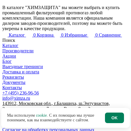
В каталоге "ХИМЗАЩИТА" вы можете выбрать и купить
промышленный фильтрующий противогаз любой
комплектации. Наша компания является официальным
дилером заводов-производителей, поэтому вы можете быть
уверены в качестве продукции.
Каталог
0
Корзина
0
Избранные
0
Сравнение
Поиск
Каталог
Производители
Акции
Блог
Выездные тренинги
Доставка и оплата
Реквизиты
Документы
Контакты
+7 (495) 236-96-56
info@ximza.ru
143912, Московская обл., г.Балашиха, ш.Энтузиастов,
Западная промзона, д.7, литер В, пом.9, эт.2
© 2026 ООО "ХИМЗАЩИТА"
Мы используем
cookie
. С их помощью мы лучше
OK
Договор-оферта интернет-магазина
понимаем, как вы взаимодействуете с сайтом.
Политика по обработке персональных данных
Согласие на обработку персональных данных