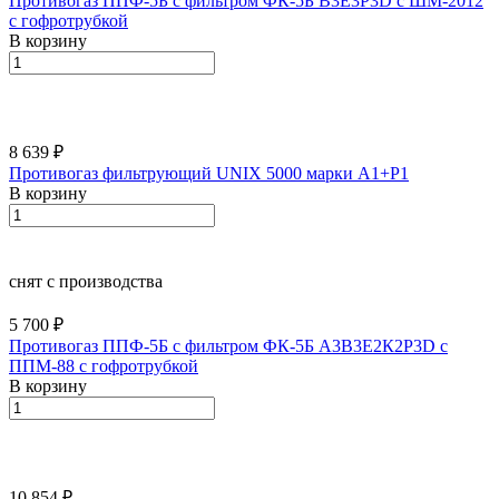
Противогаз ППФ-5Б с фильтром ФК-5Б В3Е3Р3D с ШМ-2012
с гофротрубкой
В корзину
8 639 ₽
Противогаз фильтрующий UNIX 5000 марки А1+P1
В корзину
снят с производства
5 700 ₽
Противогаз ППФ-5Б с фильтром ФК-5Б А3В3Е2К2Р3D с
ППМ-88 с гофротрубкой
В корзину
10 854 ₽