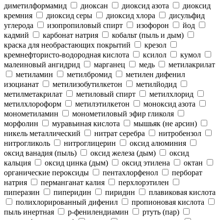
диметилформамид
диоксан
диоксид азота
диоксид
кремния
диоксид серы
диоксид хлора
дисульфид
углерода
изопропиловый спирт
изофорон
йод
кадмий
карбонат натрия
кобальт (пыль и дым)
краска для необрастающих покрытий
крезол
кремнефтористо-водородная кислота
ксилол
кумол
малеиновый ангидрид
марганец
медь
метилакрилат
метиламин
метилбромид
метилен дифенил
изоцианат
метилизобутилкетон
метилйодид
метилметакрилат
метиловый спирт
метилхлорид
метилхлороформ
метилэтилкетон
моноксид азота
монометиламин
монометиловый эфир гликоля
морфолин
муравьиная кислота
мышьяк (не арсин)
никель металлический
нитрат серебра
нитробензол
нитрогликоль
нитроглицерин
оксид алюминия
оксид ванадия (пыль)
оксид железа (дым)
оксид
кальция
оксид цинка (дым)
оксид этилена
октан
органические пероксиды
пентахлорфенол
перборат
натрия
перманганат калия
перхлорэтилен
пиперазин
пиперидин
пиридин
плавиковая кислота
полихлорированный дифенил
пропионовая кислота
пыль инертная
р-фенилендиамин
ртуть (пар)