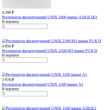
4 298 ₽
Респиратор фильтрующий UNIX 1000 марки А1В1Е1К1
В корзину
4 850 ₽
Респиратор фильтрующий UNIX 2100/303 марки P3 R D
В корзину
3 978 ₽
Респиратор фильтрующий UNIX 1100 марки А1
В корзину