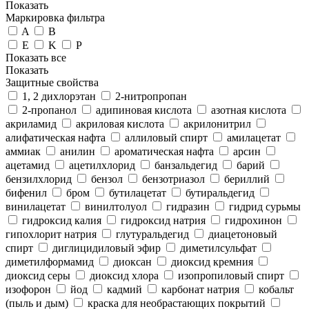
Показать
Маркировка фильтра
A
B
E
K
P
Показать все
Показать
Защитные свойства
1, 2 дихлорэтан
2-нитропропан
2-пропанол
адипиновая кислота
азотная кислота
акриламид
акриловая кислота
акрилонитрил
алифатическая нафта
аллиловый спирт
амилацетат
аммиак
анилин
ароматическая нафта
арсин
ацетамид
ацетилхлорид
банзальдегид
барий
бензилхлорид
бензол
бензотриазол
бериллий
бифенил
бром
бутилацетат
бутиральдегид
винилацетат
винилтолуол
гидразин
гидрид сурьмы
гидроксид калия
гидроксид натрия
гидрохинон
гипохлорит натрия
глутуральдегид
диацетоновый
спирт
диглицидиловый эфир
диметилсульфат
диметилформамид
диоксан
диоксид кремния
диоксид серы
диоксид хлора
изопропиловый спирт
изофорон
йод
кадмий
карбонат натрия
кобальт
(пыль и дым)
краска для необрастающих покрытий