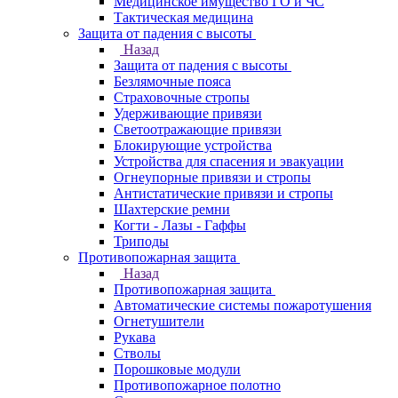
Медицинское имущество ГО и ЧС
Тактическая медицина
Защита от падения с высоты
Назад
Защита от падения с высоты
Безлямочные пояса
Страховочные стропы
Удерживающие привязи
Светоотражающие привязи
Блокирующие устройства
Устройства для спасения и эвакуации
Огнеупорные привязи и стропы
Антистатические привязи и стропы
Шахтерские ремни
Когти - Лазы - Гаффы
Триподы
Противопожарная защита
Назад
Противопожарная защита
Автоматические системы пожаротушения
Огнетушители
Рукава
Стволы
Порошковые модули
Противопожарное полотно