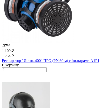
-37%
1 109 ₽
1 754 ₽
Респиратор "Исток-400" ПРО (РУ-60 м) с фильтрами А1Р1
В корзину