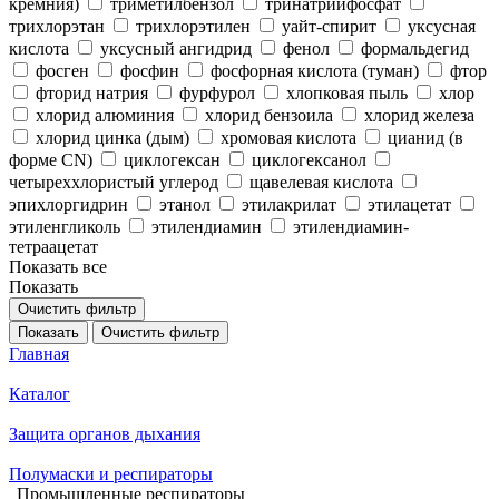
кремния)
триметилбензол
тринатрийфосфат
трихлорэтан
трихлорэтилен
уайт-спирит
уксусная
кислота
уксусный ангидрид
фенол
формальдегид
фосген
фосфин
фосфорная кислота (туман)
фтор
фторид натрия
фурфурол
хлопковая пыль
хлор
хлорид алюминия
хлорид бензоила
хлорид железа
хлорид цинка (дым)
хромовая кислота
цианид (в
форме CN)
циклогексан
циклогексанол
четыреххлористый углерод
щавелевая кислота
эпихлоргидрин
этанол
этилакрилат
этилацетат
этиленгликоль
этилендиамин
этилендиамин-
тетраацетат
Показать все
Показать
Очистить фильтр
Показать
Очистить фильтр
Главная
Каталог
Защита органов дыхания
Полумаски и респираторы
Промышленные респираторы