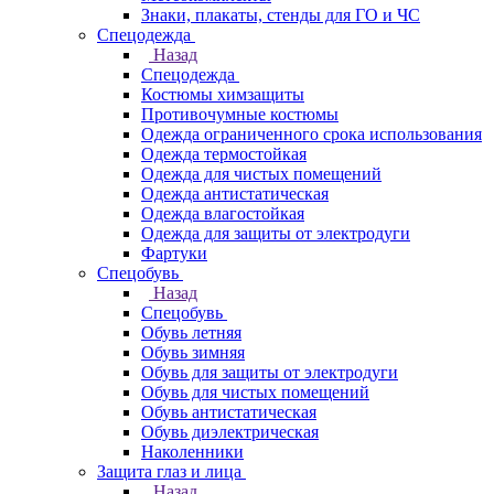
Знаки, плакаты, стенды для ГО и ЧС
Спецодежда
Назад
Спецодежда
Костюмы химзащиты
Противочумные костюмы
Одежда ограниченного срока использования
Одежда термостойкая
Одежда для чистых помещений
Одежда антистатическая
Одежда влагостойкая
Одежда для защиты от электродуги
Фартуки
Спецобувь
Назад
Спецобувь
Обувь летняя
Обувь зимняя
Обувь для защиты от электродуги
Обувь для чистых помещений
Обувь антистатическая
Обувь диэлектрическая
Наколенники
Защита глаз и лица
Назад