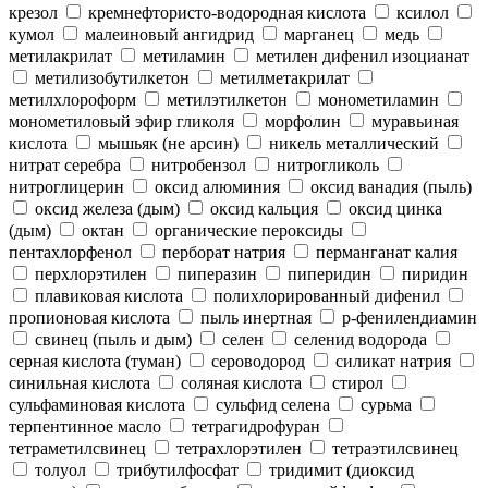
крезол
кремнефтористо-водородная кислота
ксилол
кумол
малеиновый ангидрид
марганец
медь
метилакрилат
метиламин
метилен дифенил изоцианат
метилизобутилкетон
метилметакрилат
метилхлороформ
метилэтилкетон
монометиламин
монометиловый эфир гликоля
морфолин
муравьиная
кислота
мышьяк (не арсин)
никель металлический
нитрат серебра
нитробензол
нитрогликоль
нитроглицерин
оксид алюминия
оксид ванадия (пыль)
оксид железа (дым)
оксид кальция
оксид цинка
(дым)
октан
органические пероксиды
пентахлорфенол
перборат натрия
перманганат калия
перхлорэтилен
пиперазин
пиперидин
пиридин
плавиковая кислота
полихлорированный дифенил
пропионовая кислота
пыль инертная
р-фенилендиамин
свинец (пыль и дым)
селен
селенид водорода
серная кислота (туман)
сероводород
силикат натрия
синильная кислота
соляная кислота
стирол
сульфаминовая кислота
сульфид селена
сурьма
терпентинное масло
тетрагидрофуран
тетраметилсвинец
тетрахлорэтилен
тетраэтилсвинец
толуол
трибутилфосфат
тридимит (диоксид