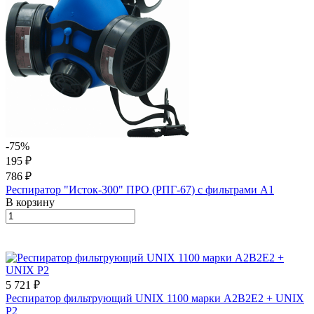
-75%
195 ₽
786 ₽
Респиратор "Исток-300" ПРО (РПГ-67) с фильтрами А1
В корзину
5 721 ₽
Респиратор фильтрующий UNIX 1100 марки А2В2Е2 + UNIX
Р2