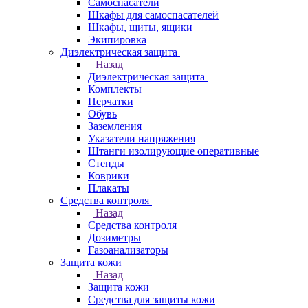
Самоспасатели
Шкафы для самоспасателей
Шкафы, щиты, ящики
Экипировка
Диэлектрическая защита
Назад
Диэлектрическая защита
Комплекты
Перчатки
Обувь
Заземления
Указатели напряжения
Штанги изолирующие оперативные
Стенды
Коврики
Плакаты
Средства контроля
Назад
Средства контроля
Дозиметры
Газоанализаторы
Защита кожи
Назад
Защита кожи
Средства для защиты кожи