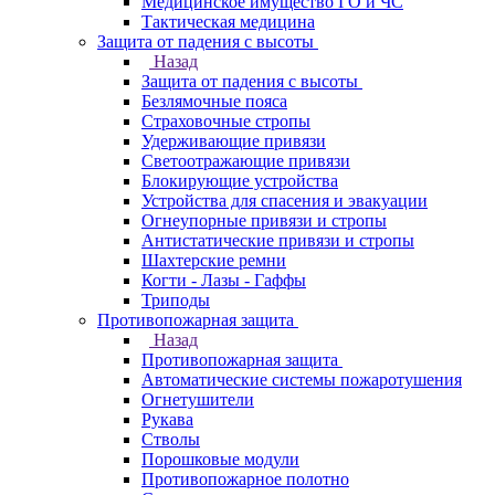
Медицинское имущество ГО и ЧС
Тактическая медицина
Защита от падения с высоты
Назад
Защита от падения с высоты
Безлямочные пояса
Страховочные стропы
Удерживающие привязи
Светоотражающие привязи
Блокирующие устройства
Устройства для спасения и эвакуации
Огнеупорные привязи и стропы
Антистатические привязи и стропы
Шахтерские ремни
Когти - Лазы - Гаффы
Триподы
Противопожарная защита
Назад
Противопожарная защита
Автоматические системы пожаротушения
Огнетушители
Рукава
Стволы
Порошковые модули
Противопожарное полотно