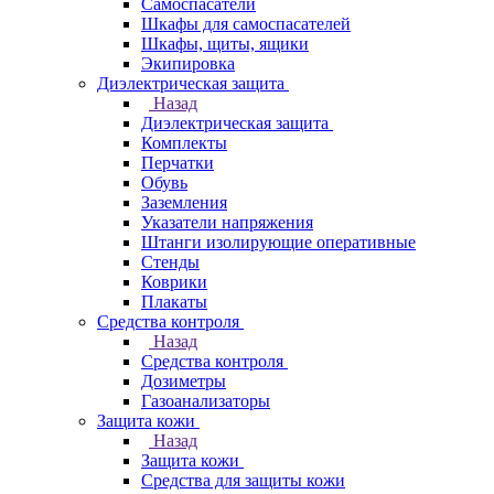
Самоспасатели
Шкафы для самоспасателей
Шкафы, щиты, ящики
Экипировка
Диэлектрическая защита
Назад
Диэлектрическая защита
Комплекты
Перчатки
Обувь
Заземления
Указатели напряжения
Штанги изолирующие оперативные
Стенды
Коврики
Плакаты
Средства контроля
Назад
Средства контроля
Дозиметры
Газоанализаторы
Защита кожи
Назад
Защита кожи
Средства для защиты кожи