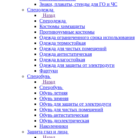
Знаки, плакаты, стенды для ГО и ЧС
Спецодежда
Назад
Спецодежда
Костюмы химзащиты
Противочумные костюмы
Одежда ограниченного срока использования
Одежда термостойкая
Одежда для чистых помещений
Одежда антистатическая
Одежда влагостойкая
Одежда для защиты от электродуги
Фартуки
Спецобувь
Назад
Спецобувь
Обувь летняя
Обувь зимняя
Обувь для защиты от электродуги
Обувь для чистых помещений
Обувь антистатическая
Обувь диэлектрическая
Наколенники
Защита глаз и лица
Назад