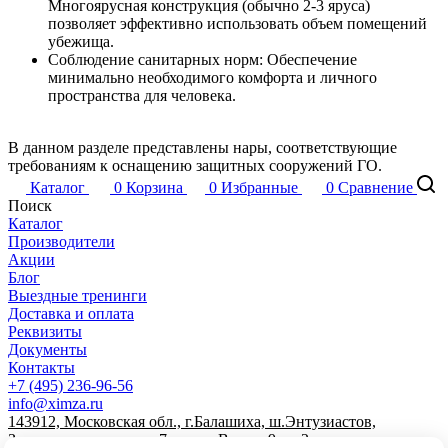
Многоярусная конструкция (обычно 2-3 яруса)
позволяет эффективно использовать объем помещений
убежища.
Соблюдение санитарных норм: Обеспечение
минимально необходимого комфорта и личного
пространства для человека.
В данном разделе представлены нары, соответствующие
требованиям к оснащению защитных сооружений ГО.
Каталог
0
Корзина
0
Избранные
0
Сравнение
Поиск
Каталог
Производители
Акции
Блог
Выездные тренинги
Доставка и оплата
Реквизиты
Документы
Контакты
+7 (495) 236-96-56
info@ximza.ru
143912, Московская обл., г.Балашиха, ш.Энтузиастов,
Западная промзона, д.7, литер В, пом.9, эт.2