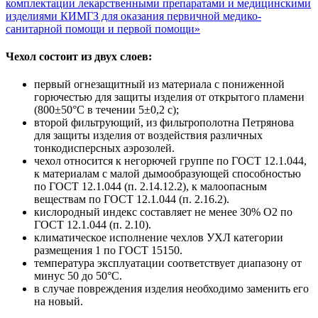
комплектации лекарственными препаратами и медицинскими
изделиями КИМГЗ для оказания первичной медико-
санитарной помощи и первой помощи»
Чехол состоит из двух слоев:
первый огнезащитный из материала с пониженной
горючестью для защиты изделия от открытого пламени
(800±50°С в течении 5±0,2 с);
второй фильтрующий, из фильтрополотна Петрянова
для защиты изделия от воздействия различных
тонкодисперсных аэрозолей.
чехол относится к негорючей группе по ГОСТ 12.1.044,
к материалам с малой дымообразующей способностью
по ГОСТ 12.1.044 (п. 2.14.12.2), к малоопасным
веществам по ГОСТ 12.1.044 (п. 2.16.2).
кислородный индекс составляет не менее 30% О2 по
ГОСТ 12.1.044 (п. 2.10).
климатическое исполнение чехлов УХЛ категории
размещения 1 по ГОСТ 15150.
температура эксплуатации соответствует диапазону от
минус 50 до 50°С.
в случае повреждения изделия необходимо заменить его
на новый.