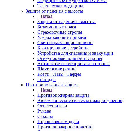
Медицинское имущество ГО и ЧС
Тактическая медицина
Защита от падения с высоты
Назад
Защита от падения с высоты
Безлямочные пояса
Страховочные стропы
Удерживающие привязи
Светоотражающие привязи
Блокирующие устройства
Устройства для спасения и эвакуации
Огнеупорные привязи и стропы
Антистатические привязи и стропы
Шахтерские ремни
Когти - Лазы - Гаффы
Триподы
Противопожарная защита
Назад
Противопожарная защита
Автоматические системы пожаротушения
Огнетушители
Рукава
Стволы
Порошковые модули
Противопожарное полотно