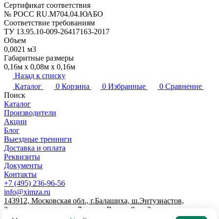
Сертификат соответствия
№ РОСС RU.М704.04.ЮАБО
Соответствие требованиям
ТУ 13.95.10-009-26417163-2017
Объем
0,0021 м3
Габаритные размеры
0,16м х 0,08м х 0,16м
Назад к списку
Каталог
0
Корзина
0
Избранные
0
Сравнение
Поиск
Каталог
Производители
Акции
Блог
Выездные тренинги
Доставка и оплата
Реквизиты
Документы
Контакты
+7 (495) 236-96-56
info@ximza.ru
143912, Московская обл., г.Балашиха, ш.Энтузиастов,
Западная промзона, д.7, литер В, пом.9, эт.2
© 2026 ООО "ХИМЗАЩИТА"