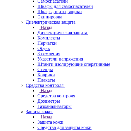
Самоспасатели
Шкафы для самоспасателей
Шкафы, щиты, ящики
Экипировка
Диэлектрическая защита
Назад
Диэлектрическая защита
Комплекты
Перчатки
Обувь
Заземления
Указатели напряжения
Штанги изолирующие оперативные
Стенды
Коврики
Плакаты
Средства контроля
Назад
Средства контроля
Дозиметры
Газоанализаторы
Защита кожи
Назад
Защита кожи
Средства для защиты кожи