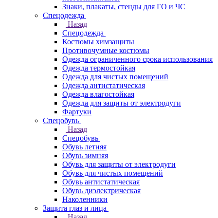
Знаки, плакаты, стенды для ГО и ЧС
Спецодежда
Назад
Спецодежда
Костюмы химзащиты
Противочумные костюмы
Одежда ограниченного срока использования
Одежда термостойкая
Одежда для чистых помещений
Одежда антистатическая
Одежда влагостойкая
Одежда для защиты от электродуги
Фартуки
Спецобувь
Назад
Спецобувь
Обувь летняя
Обувь зимняя
Обувь для защиты от электродуги
Обувь для чистых помещений
Обувь антистатическая
Обувь диэлектрическая
Наколенники
Защита глаз и лица
Назад