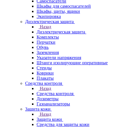
Самоспасатели
Шкафы для самоспасателей
Шкафы, щиты, ящики
Экипировка
Диэлектрическая защита
Назад
Диэлектрическая защита
Комплекты
Перчатки
Обувь
Заземления
Указатели напряжения
Штанги изолирующие оперативные
Стенды
Коврики
Плакаты
Средства контроля
Назад
Средства контроля
Дозиметры
Газоанализаторы
Защита кожи
Назад
Защита кожи
Средства для защиты кожи