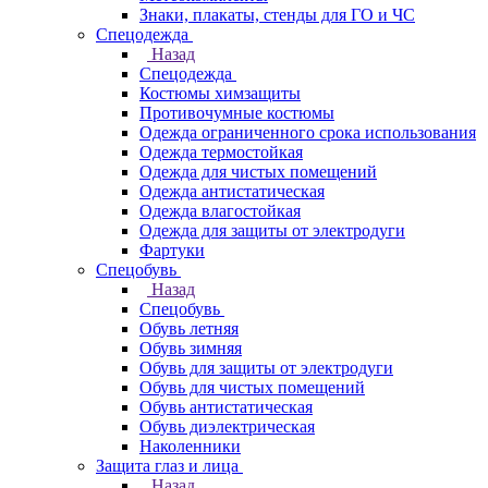
Знаки, плакаты, стенды для ГО и ЧС
Спецодежда
Назад
Спецодежда
Костюмы химзащиты
Противочумные костюмы
Одежда ограниченного срока использования
Одежда термостойкая
Одежда для чистых помещений
Одежда антистатическая
Одежда влагостойкая
Одежда для защиты от электродуги
Фартуки
Спецобувь
Назад
Спецобувь
Обувь летняя
Обувь зимняя
Обувь для защиты от электродуги
Обувь для чистых помещений
Обувь антистатическая
Обувь диэлектрическая
Наколенники
Защита глаз и лица
Назад