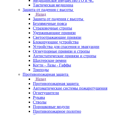
Медицинское имущество ГО и ЧС
Тактическая медицина
Защита от падения с высоты
Назад
Защита от падения с высоты
Безлямочные пояса
Страховочные стропы
Удерживающие привязи
Светоотражающие привязи
Блокирующие устройства
Устройства для спасения и эвакуации
Огнеупорные привязи и стропы
Антистатические привязи и стропы
Шахтерские ремни
Когти - Лазы - Гаффы
Триподы
Противопожарная защита
Назад
Противопожарная защита
Автоматические системы пожаротушения
Огнетушители
Рукава
Стволы
Порошковые модули
Противопожарное полотно