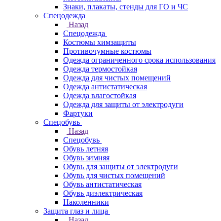
Знаки, плакаты, стенды для ГО и ЧС
Спецодежда
Назад
Спецодежда
Костюмы химзащиты
Противочумные костюмы
Одежда ограниченного срока использования
Одежда термостойкая
Одежда для чистых помещений
Одежда антистатическая
Одежда влагостойкая
Одежда для защиты от электродуги
Фартуки
Спецобувь
Назад
Спецобувь
Обувь летняя
Обувь зимняя
Обувь для защиты от электродуги
Обувь для чистых помещений
Обувь антистатическая
Обувь диэлектрическая
Наколенники
Защита глаз и лица
Назад