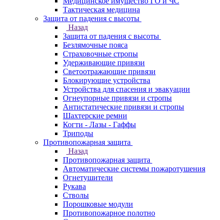
Медицинское имущество ГО и ЧС
Тактическая медицина
Защита от падения с высоты
Назад
Защита от падения с высоты
Безлямочные пояса
Страховочные стропы
Удерживающие привязи
Светоотражающие привязи
Блокирующие устройства
Устройства для спасения и эвакуации
Огнеупорные привязи и стропы
Антистатические привязи и стропы
Шахтерские ремни
Когти - Лазы - Гаффы
Триподы
Противопожарная защита
Назад
Противопожарная защита
Автоматические системы пожаротушения
Огнетушители
Рукава
Стволы
Порошковые модули
Противопожарное полотно