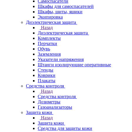
Самоспасатели
Шкафы для самоспасателей
Шкафы, щиты, ящики
Экипировка
Диэлектрическая защита
Назад
Диэлектрическая защита
Комплекты
Перчатки
Обувь
Заземления
Указатели напряжения
Штанги изолирующие оперативные
Стенды
Коврики
Плакаты
Средства контроля
Назад
Средства контроля
Дозиметры
Газоанализаторы
Защита кожи
Назад
Защита кожи
Средства для защиты кожи