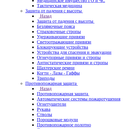
Медицинское имущество ГО и ЧС
Тактическая медицина
Защита от падения с высоты
Назад
Защита от падения с высоты
Безлямочные пояса
Страховочные стропы
Удерживающие привязи
Светоотражающие привязи
Блокирующие устройства
Устройства для спасения и эвакуации
Огнеупорные привязи и стропы
Антистатические привязи и стропы
Шахтерские ремни
Когти - Лазы - Гаффы
Триподы
Противопожарная защита
Назад
Противопожарная защита
Автоматические системы пожаротушения
Огнетушители
Рукава
Стволы
Порошковые модули
Противопожарное полотно