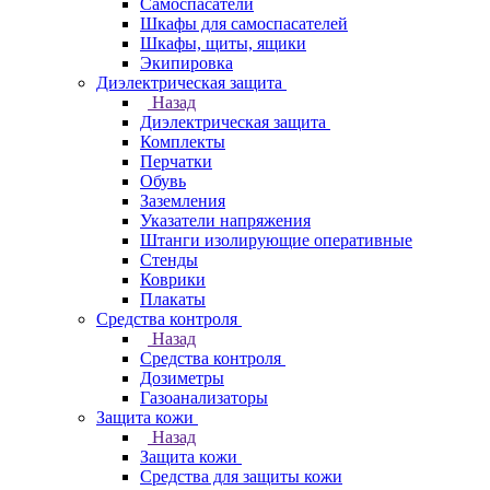
Самоспасатели
Шкафы для самоспасателей
Шкафы, щиты, ящики
Экипировка
Диэлектрическая защита
Назад
Диэлектрическая защита
Комплекты
Перчатки
Обувь
Заземления
Указатели напряжения
Штанги изолирующие оперативные
Стенды
Коврики
Плакаты
Средства контроля
Назад
Средства контроля
Дозиметры
Газоанализаторы
Защита кожи
Назад
Защита кожи
Средства для защиты кожи