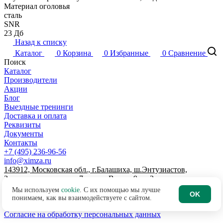
Материал оголовья
сталь
SNR
23 Дб
Назад к списку
Каталог
0
Корзина
0
Избранные
0
Сравнение
Поиск
Каталог
Производители
Акции
Блог
Выездные тренинги
Доставка и оплата
Реквизиты
Документы
Контакты
+7 (495) 236-96-56
info@ximza.ru
143912, Московская обл., г.Балашиха, ш.Энтузиастов,
Западная промзона, д.7, литер В, пом.9, эт.2
© 2026 ООО "ХИМЗАЩИТА"
Мы используем
cookie
. С их помощью мы лучше
OK
Договор-оферта интернет-магазина
понимаем, как вы взаимодействуете с сайтом.
Политика по обработке персональных данных
Согласие на обработку персональных данных