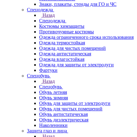
Знаки, плакаты, стенды для ГО и ЧС
Спецодежда
Назад
Спецодежда
Костюмы химзащиты
Противочумные костюмы
Одежда ограниченного срока использования
Одежда термостойкая
Одежда для чистых помещений
Одежда антистатическая
Одежда влагостойкая
Одежда для защиты от электродуги
Фартуки
Спецобувь
Назад
Спецобувь
Обувь летняя
Обувь зимняя
Обувь для защиты от электродуги
Обувь для чистых помещений
Обувь антистатическая
Обувь диэлектрическая
Наколенники
Защита глаз и лица
Назад