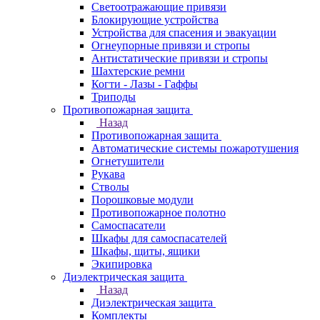
Светоотражающие привязи
Блокирующие устройства
Устройства для спасения и эвакуации
Огнеупорные привязи и стропы
Антистатические привязи и стропы
Шахтерские ремни
Когти - Лазы - Гаффы
Триподы
Противопожарная защита
Назад
Противопожарная защита
Автоматические системы пожаротушения
Огнетушители
Рукава
Стволы
Порошковые модули
Противопожарное полотно
Самоспасатели
Шкафы для самоспасателей
Шкафы, щиты, ящики
Экипировка
Диэлектрическая защита
Назад
Диэлектрическая защита
Комплекты