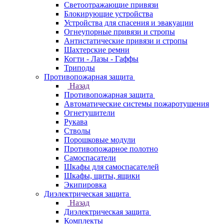
Светоотражающие привязи
Блокирующие устройства
Устройства для спасения и эвакуации
Огнеупорные привязи и стропы
Антистатические привязи и стропы
Шахтерские ремни
Когти - Лазы - Гаффы
Триподы
Противопожарная защита
Назад
Противопожарная защита
Автоматические системы пожаротушения
Огнетушители
Рукава
Стволы
Порошковые модули
Противопожарное полотно
Самоспасатели
Шкафы для самоспасателей
Шкафы, щиты, ящики
Экипировка
Диэлектрическая защита
Назад
Диэлектрическая защита
Комплекты