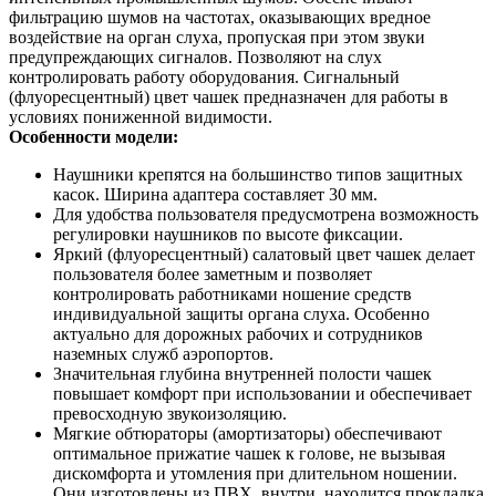
фильтрацию шумов на частотах, оказывающих вредное
воздействие на орган слуха, пропуская при этом звуки
предупреждающих сигналов. Позволяют на слух
контролировать работу оборудования. Сигнальный
(флуоресцентный) цвет чашек предназначен для работы в
условиях пониженной видимости.
Особенности модели:
Наушники крепятся на большинство типов защитных
касок. Ширина адаптера составляет 30 мм.
Для удобства пользователя предусмотрена возможность
регулировки наушников по высоте фиксации.
Яркий (флуоресцентный) салатовый цвет чашек делает
пользователя более заметным и позволяет
контролировать работниками ношение средств
индивидуальной защиты органа слуха. Особенно
актуально для дорожных рабочих и сотрудников
наземных служб аэропортов.
Значительная глубина внутренней полости чашек
повышает комфорт при использовании и обеспечивает
превосходную звукоизоляцию.
Мягкие обтюраторы (амортизаторы) обеспечивают
оптимальное прижатие чашек к голове, не вызывая
дискомфорта и утомления при длительном ношении.
Они изготовлены из ПВХ, внутри, находится прокладка