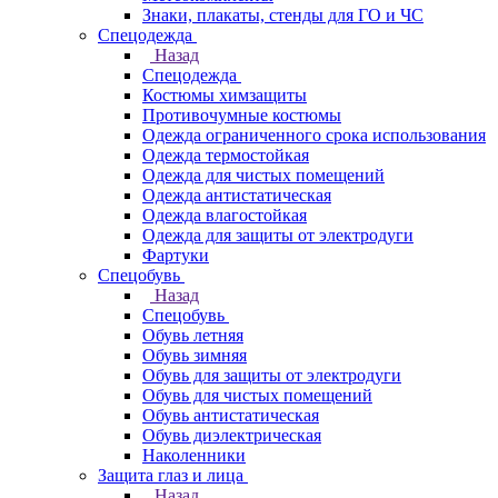
Знаки, плакаты, стенды для ГО и ЧС
Спецодежда
Назад
Спецодежда
Костюмы химзащиты
Противочумные костюмы
Одежда ограниченного срока использования
Одежда термостойкая
Одежда для чистых помещений
Одежда антистатическая
Одежда влагостойкая
Одежда для защиты от электродуги
Фартуки
Спецобувь
Назад
Спецобувь
Обувь летняя
Обувь зимняя
Обувь для защиты от электродуги
Обувь для чистых помещений
Обувь антистатическая
Обувь диэлектрическая
Наколенники
Защита глаз и лица
Назад