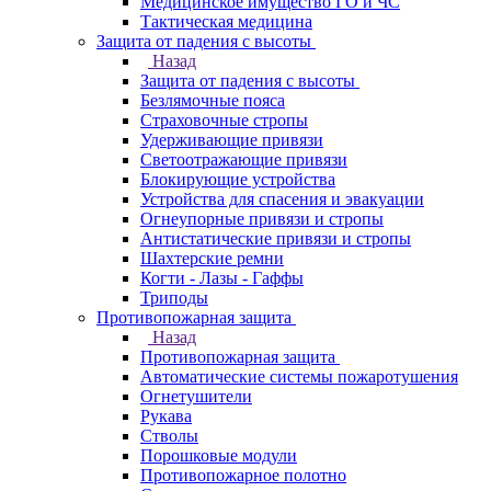
Медицинское имущество ГО и ЧС
Тактическая медицина
Защита от падения с высоты
Назад
Защита от падения с высоты
Безлямочные пояса
Страховочные стропы
Удерживающие привязи
Светоотражающие привязи
Блокирующие устройства
Устройства для спасения и эвакуации
Огнеупорные привязи и стропы
Антистатические привязи и стропы
Шахтерские ремни
Когти - Лазы - Гаффы
Триподы
Противопожарная защита
Назад
Противопожарная защита
Автоматические системы пожаротушения
Огнетушители
Рукава
Стволы
Порошковые модули
Противопожарное полотно