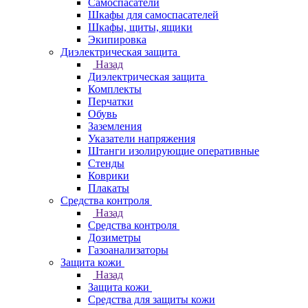
Самоспасатели
Шкафы для самоспасателей
Шкафы, щиты, ящики
Экипировка
Диэлектрическая защита
Назад
Диэлектрическая защита
Комплекты
Перчатки
Обувь
Заземления
Указатели напряжения
Штанги изолирующие оперативные
Стенды
Коврики
Плакаты
Средства контроля
Назад
Средства контроля
Дозиметры
Газоанализаторы
Защита кожи
Назад
Защита кожи
Средства для защиты кожи