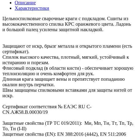
Описание
Характеристики
Цельноспилковые сварочные краги с подкладом. Сшиты из
высококачественного спилка КРС оранжевого цвета. Ладонь
и большой палец усилены защитной накладкой.
Защищают от искр, брызг металла и открытого пламени (есть
сертификат).
Спилок высокого качества, плотный, мягкий, устойчивый к
истиранию и порезам.
Флисовый подклад (в области кисти) - обеспечивает хорошую
теплоизоляцию и очень комфортен для рук.
Длинная крага защищает вены и препятствует попаданию
окалин внутрь перчатки.
Швы защищены спилковыми вставками для защиты нитей от
искр.
Сертификат соответствия № EAЭС RU C-
CN.АЖ58.В.00030/19
Защитные свойства (ТР ТС 019/2011): Ми, Мп, Ти, Тт, Тп, Тр,
То, Тн (I-II)
Защитные свойства (EN): EN 388:2016 (4442), EN 511:2006