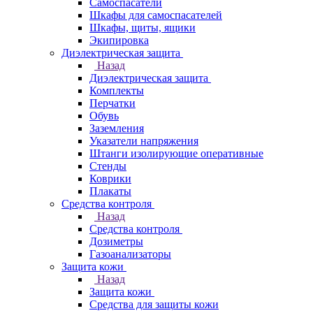
Самоспасатели
Шкафы для самоспасателей
Шкафы, щиты, ящики
Экипировка
Диэлектрическая защита
Назад
Диэлектрическая защита
Комплекты
Перчатки
Обувь
Заземления
Указатели напряжения
Штанги изолирующие оперативные
Стенды
Коврики
Плакаты
Средства контроля
Назад
Средства контроля
Дозиметры
Газоанализаторы
Защита кожи
Назад
Защита кожи
Средства для защиты кожи