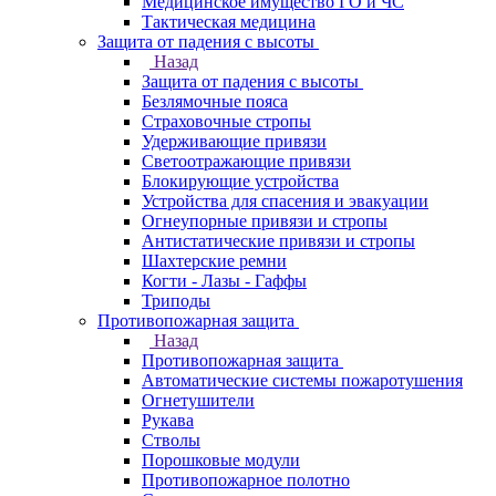
Медицинское имущество ГО и ЧС
Тактическая медицина
Защита от падения с высоты
Назад
Защита от падения с высоты
Безлямочные пояса
Страховочные стропы
Удерживающие привязи
Светоотражающие привязи
Блокирующие устройства
Устройства для спасения и эвакуации
Огнеупорные привязи и стропы
Антистатические привязи и стропы
Шахтерские ремни
Когти - Лазы - Гаффы
Триподы
Противопожарная защита
Назад
Противопожарная защита
Автоматические системы пожаротушения
Огнетушители
Рукава
Стволы
Порошковые модули
Противопожарное полотно