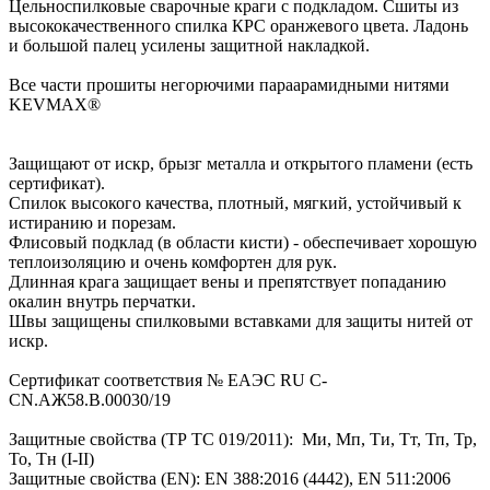
Цельноспилковые сварочные краги с подкладом. Сшиты из
высококачественного спилка КРС оранжевого цвета. Ладонь
и большой палец усилены защитной накладкой.
Все части прошиты негорючими параарамидными нитями
KEVMAX®
Защищают от искр, брызг металла и открытого пламени (есть
сертификат).
Спилок высокого качества, плотный, мягкий, устойчивый к
истиранию и порезам.
Флисовый подклад (в области кисти) - обеспечивает хорошую
теплоизоляцию и очень комфортен для рук.
Длинная крага защищает вены и препятствует попаданию
окалин внутрь перчатки.
Швы защищены спилковыми вставками для защиты нитей от
искр.
Сертификат соответствия № EAЭС RU C-
CN.АЖ58.В.00030/19
Защитные свойства (ТР ТС 019/2011): Ми, Мп, Ти, Тт, Тп, Тр,
То, Тн (I-II)
Защитные свойства (EN): EN 388:2016 (4442), EN 511:2006