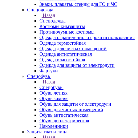
Знаки, плакаты, стенды для ГО и ЧС
Спецодежда
Назад
Спецодежда
Костюмы химзащиты
Противочумные костюмы
Одежда ограниченного срока использования
Одежда термостойкая
Одежда для чистых помещений
Одежда антистатическая
Одежда влагостойкая
Одежда для защиты от электродуги
Фартуки
Спецобувь
Назад
Спецобувь
Обувь летняя
Обувь зимняя
Обувь для защиты от электродуги
Обувь для чистых помещений
Обувь антистатическая
Обувь диэлектрическая
Наколенники
Защита глаз и лица
Назад