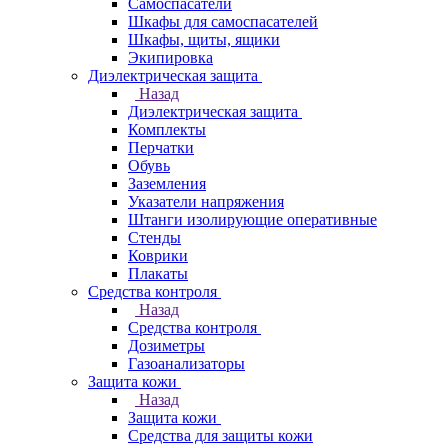
Самоспасатели
Шкафы для самоспасателей
Шкафы, щиты, ящики
Экипировка
Диэлектрическая защита
Назад
Диэлектрическая защита
Комплекты
Перчатки
Обувь
Заземления
Указатели напряжения
Штанги изолирующие оперативные
Стенды
Коврики
Плакаты
Средства контроля
Назад
Средства контроля
Дозиметры
Газоанализаторы
Защита кожи
Назад
Защита кожи
Средства для защиты кожи