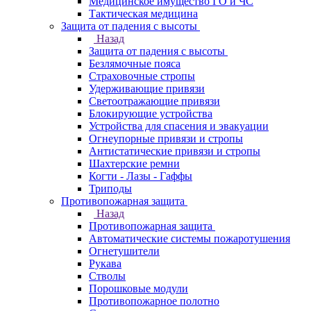
Медицинское имущество ГО и ЧС
Тактическая медицина
Защита от падения с высоты
Назад
Защита от падения с высоты
Безлямочные пояса
Страховочные стропы
Удерживающие привязи
Светоотражающие привязи
Блокирующие устройства
Устройства для спасения и эвакуации
Огнеупорные привязи и стропы
Антистатические привязи и стропы
Шахтерские ремни
Когти - Лазы - Гаффы
Триподы
Противопожарная защита
Назад
Противопожарная защита
Автоматические системы пожаротушения
Огнетушители
Рукава
Стволы
Порошковые модули
Противопожарное полотно