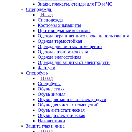
Знаки, плакаты, стенды для ГО и ЧС
Спецодежда
Назад
Спецодежда
Костюмы химзащиты
Противочумные костюмы
Одежда ограниченного срока использования
Одежда термостойкая
Одежда для чистых помещений
Одежда антистатическая
Одежда влагостойкая
Одежда для защиты от электродуги
Фартуки
Спецобувь
Назад
Спецобувь
Обувь летняя
Обувь зимняя
Обувь для защиты от электродуги
Обувь для чистых помещений
Обувь антистатическая
Обувь диэлектрическая
Наколенники
Защита глаз и лица
Назад