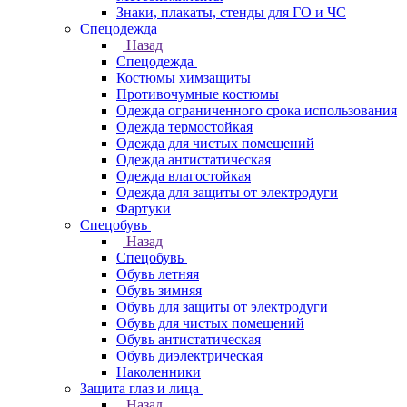
Знаки, плакаты, стенды для ГО и ЧС
Спецодежда
Назад
Спецодежда
Костюмы химзащиты
Противочумные костюмы
Одежда ограниченного срока использования
Одежда термостойкая
Одежда для чистых помещений
Одежда антистатическая
Одежда влагостойкая
Одежда для защиты от электродуги
Фартуки
Спецобувь
Назад
Спецобувь
Обувь летняя
Обувь зимняя
Обувь для защиты от электродуги
Обувь для чистых помещений
Обувь антистатическая
Обувь диэлектрическая
Наколенники
Защита глаз и лица
Назад