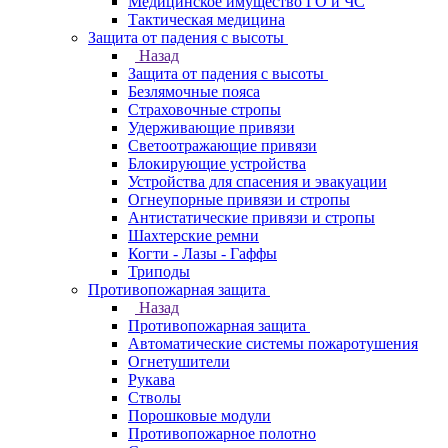
Медицинское имущество ГО и ЧС
Тактическая медицина
Защита от падения с высоты
Назад
Защита от падения с высоты
Безлямочные пояса
Страховочные стропы
Удерживающие привязи
Светоотражающие привязи
Блокирующие устройства
Устройства для спасения и эвакуации
Огнеупорные привязи и стропы
Антистатические привязи и стропы
Шахтерские ремни
Когти - Лазы - Гаффы
Триподы
Противопожарная защита
Назад
Противопожарная защита
Автоматические системы пожаротушения
Огнетушители
Рукава
Стволы
Порошковые модули
Противопожарное полотно