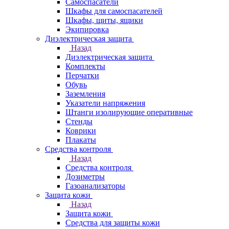
Самоспасатели
Шкафы для самоспасателей
Шкафы, щиты, ящики
Экипировка
Диэлектрическая защита
Назад
Диэлектрическая защита
Комплекты
Перчатки
Обувь
Заземления
Указатели напряжения
Штанги изолирующие оперативные
Стенды
Коврики
Плакаты
Средства контроля
Назад
Средства контроля
Дозиметры
Газоанализаторы
Защита кожи
Назад
Защита кожи
Средства для защиты кожи