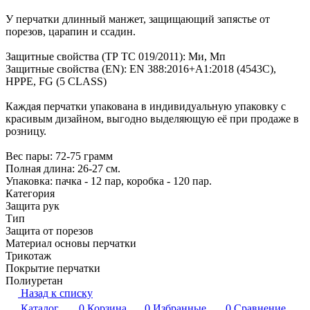
У перчатки длинный манжет, защищающий запястье от
порезов, царапин и ссадин.
Защитные свойства (ТР ТС 019/2011): Ми, Мп
Защитные свойства (EN): EN 388:2016+A1:2018 (4543С),
HPPE, FG (5 CLASS)
Каждая перчатки упакована в индивидуальную упаковку с
красивым дизайном, выгодно выделяющую её при продаже в
розницу.
Вес пары: 72-75 грамм
Полная длина: 26-27 см.
Упаковка: пачка - 12 пар, коробка - 120 пар.
Категория
Защита рук
Тип
Защита от порезов
Материал основы перчатки
Трикотаж
Покрытие перчатки
Полиуретан
Назад к списку
Каталог
0
Корзина
0
Избранные
0
Сравнение