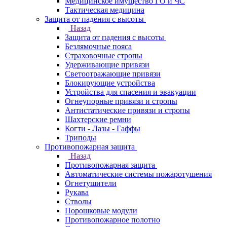
Медицинское имущество ГО и ЧС
Тактическая медицина
Защита от падения с высоты
Назад
Защита от падения с высоты
Безлямочные пояса
Страховочные стропы
Удерживающие привязи
Светоотражающие привязи
Блокирующие устройства
Устройства для спасения и эвакуации
Огнеупорные привязи и стропы
Антистатические привязи и стропы
Шахтерские ремни
Когти - Лазы - Гаффы
Триподы
Противопожарная защита
Назад
Противопожарная защита
Автоматические системы пожаротушения
Огнетушители
Рукава
Стволы
Порошковые модули
Противопожарное полотно