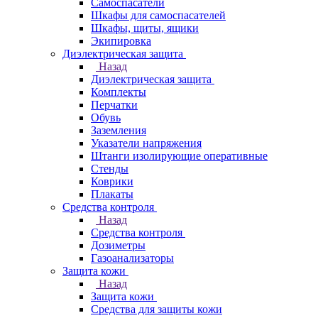
Самоспасатели
Шкафы для самоспасателей
Шкафы, щиты, ящики
Экипировка
Диэлектрическая защита
Назад
Диэлектрическая защита
Комплекты
Перчатки
Обувь
Заземления
Указатели напряжения
Штанги изолирующие оперативные
Стенды
Коврики
Плакаты
Средства контроля
Назад
Средства контроля
Дозиметры
Газоанализаторы
Защита кожи
Назад
Защита кожи
Средства для защиты кожи