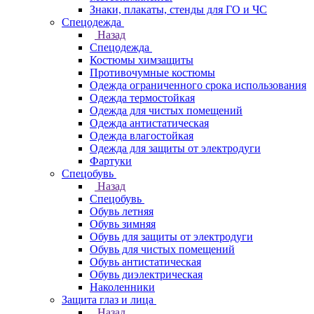
Знаки, плакаты, стенды для ГО и ЧС
Спецодежда
Назад
Спецодежда
Костюмы химзащиты
Противочумные костюмы
Одежда ограниченного срока использования
Одежда термостойкая
Одежда для чистых помещений
Одежда антистатическая
Одежда влагостойкая
Одежда для защиты от электродуги
Фартуки
Спецобувь
Назад
Спецобувь
Обувь летняя
Обувь зимняя
Обувь для защиты от электродуги
Обувь для чистых помещений
Обувь антистатическая
Обувь диэлектрическая
Наколенники
Защита глаз и лица
Назад