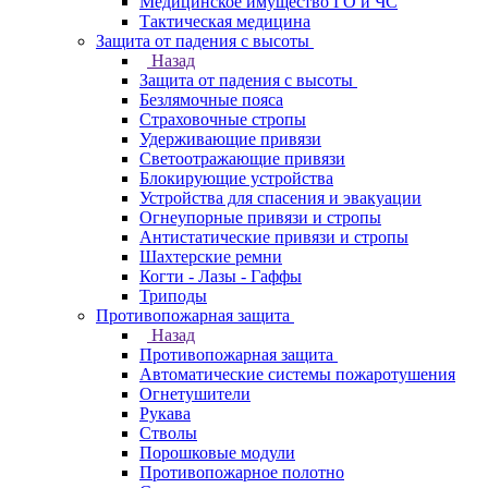
Медицинское имущество ГО и ЧС
Тактическая медицина
Защита от падения с высоты
Назад
Защита от падения с высоты
Безлямочные пояса
Страховочные стропы
Удерживающие привязи
Светоотражающие привязи
Блокирующие устройства
Устройства для спасения и эвакуации
Огнеупорные привязи и стропы
Антистатические привязи и стропы
Шахтерские ремни
Когти - Лазы - Гаффы
Триподы
Противопожарная защита
Назад
Противопожарная защита
Автоматические системы пожаротушения
Огнетушители
Рукава
Стволы
Порошковые модули
Противопожарное полотно