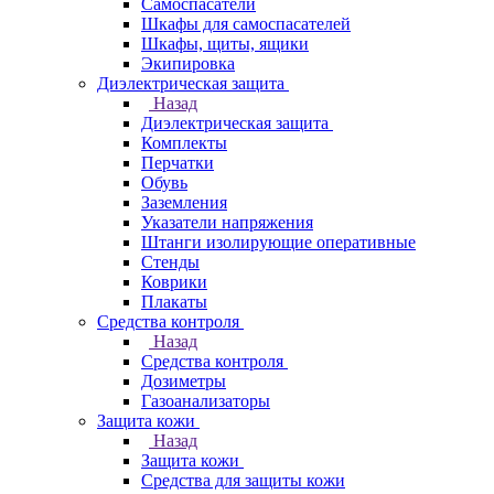
Самоспасатели
Шкафы для самоспасателей
Шкафы, щиты, ящики
Экипировка
Диэлектрическая защита
Назад
Диэлектрическая защита
Комплекты
Перчатки
Обувь
Заземления
Указатели напряжения
Штанги изолирующие оперативные
Стенды
Коврики
Плакаты
Средства контроля
Назад
Средства контроля
Дозиметры
Газоанализаторы
Защита кожи
Назад
Защита кожи
Средства для защиты кожи