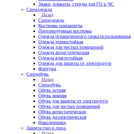
Знаки, плакаты, стенды для ГО и ЧС
Спецодежда
Назад
Спецодежда
Костюмы химзащиты
Противочумные костюмы
Одежда ограниченного срока использования
Одежда термостойкая
Одежда для чистых помещений
Одежда антистатическая
Одежда влагостойкая
Одежда для защиты от электродуги
Фартуки
Спецобувь
Назад
Спецобувь
Обувь летняя
Обувь зимняя
Обувь для защиты от электродуги
Обувь для чистых помещений
Обувь антистатическая
Обувь диэлектрическая
Наколенники
Защита глаз и лица
Назад