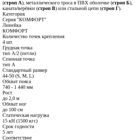
(
строп А
), металлического троса в ПВХ оболочке (
строп Б
),
каната/верёвки (
строп В
) или стальной цепи (
строп Г
).
Категория
Серия "КОМФОРТ"
Линейка
КОМФОРТ
Количество точек крепления
4 шт.
Грудная точка
тип А/2 (петли)
Спинная точка
тип А
Стандартный размер
44-50 (S, M, L)
Обхват пояса
740 - 1 440 мм
Рост
до 2,0 м
Обхват ног
до 100 см
Статическая нагрузка
15 кН (1500 кгс)
Срок годности
5 лет
Соответствие