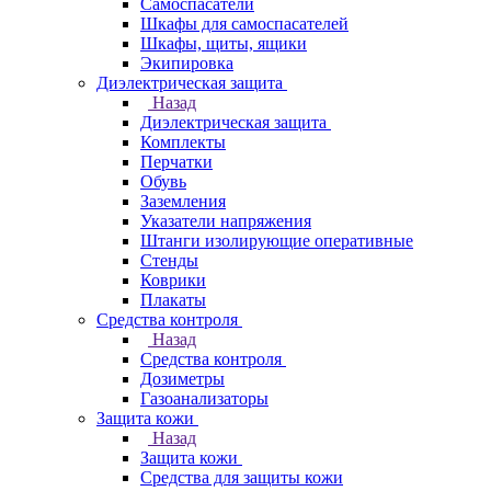
Самоспасатели
Шкафы для самоспасателей
Шкафы, щиты, ящики
Экипировка
Диэлектрическая защита
Назад
Диэлектрическая защита
Комплекты
Перчатки
Обувь
Заземления
Указатели напряжения
Штанги изолирующие оперативные
Стенды
Коврики
Плакаты
Средства контроля
Назад
Средства контроля
Дозиметры
Газоанализаторы
Защита кожи
Назад
Защита кожи
Средства для защиты кожи