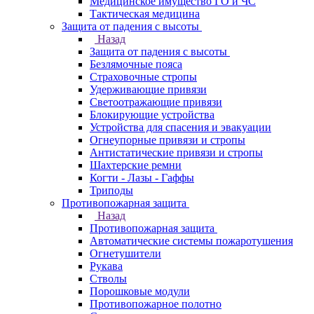
Медицинское имущество ГО и ЧС
Тактическая медицина
Защита от падения с высоты
Назад
Защита от падения с высоты
Безлямочные пояса
Страховочные стропы
Удерживающие привязи
Светоотражающие привязи
Блокирующие устройства
Устройства для спасения и эвакуации
Огнеупорные привязи и стропы
Антистатические привязи и стропы
Шахтерские ремни
Когти - Лазы - Гаффы
Триподы
Противопожарная защита
Назад
Противопожарная защита
Автоматические системы пожаротушения
Огнетушители
Рукава
Стволы
Порошковые модули
Противопожарное полотно