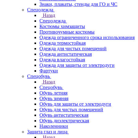
Знаки, плакаты, стенды для ГО и ЧС
Спецодежда
Назад
Спецодежда
Костюмы химзащиты
Противочумные костюмы
Одежда ограниченного срока использования
Одежда термостойкая
Одежда для чистых помещений
Одежда антистатическая
Одежда влагостойкая
Одежда для защиты от электродуги
Фартуки
Спецобувь
Назад
Спецобувь
Обувь летняя
Обувь зимняя
Обувь для защиты от электродуги
Обувь для чистых помещений
Обувь антистатическая
Обувь диэлектрическая
Наколенники
Защита глаз и лица
Назад