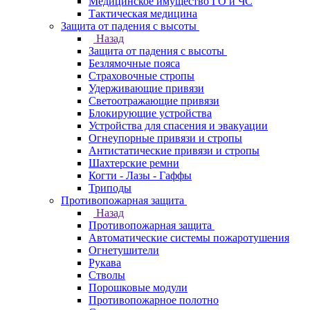
Медицинское имущество ГО и ЧС
Тактическая медицина
Защита от падения с высоты
Назад
Защита от падения с высоты
Безлямочные пояса
Страховочные стропы
Удерживающие привязи
Светоотражающие привязи
Блокирующие устройства
Устройства для спасения и эвакуации
Огнеупорные привязи и стропы
Антистатические привязи и стропы
Шахтерские ремни
Когти - Лазы - Гаффы
Триподы
Противопожарная защита
Назад
Противопожарная защита
Автоматические системы пожаротушения
Огнетушители
Рукава
Стволы
Порошковые модули
Противопожарное полотно