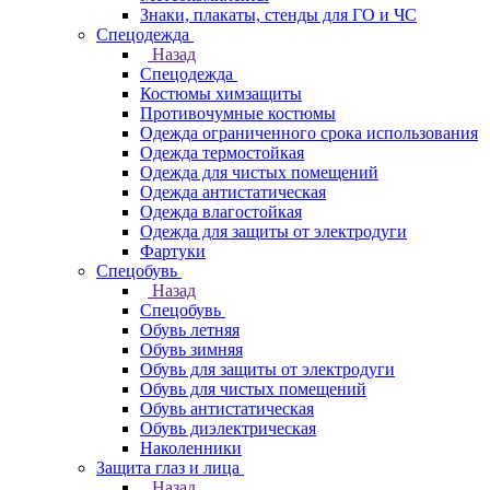
Знаки, плакаты, стенды для ГО и ЧС
Спецодежда
Назад
Спецодежда
Костюмы химзащиты
Противочумные костюмы
Одежда ограниченного срока использования
Одежда термостойкая
Одежда для чистых помещений
Одежда антистатическая
Одежда влагостойкая
Одежда для защиты от электродуги
Фартуки
Спецобувь
Назад
Спецобувь
Обувь летняя
Обувь зимняя
Обувь для защиты от электродуги
Обувь для чистых помещений
Обувь антистатическая
Обувь диэлектрическая
Наколенники
Защита глаз и лица
Назад