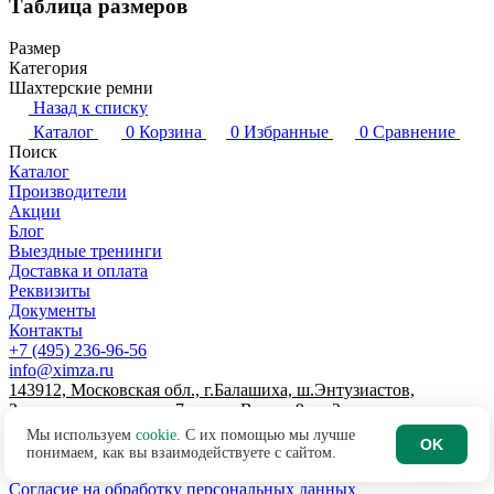
Таблица размеров
Размер
Категория
Шахтерские ремни
Назад к списку
Каталог
0
Корзина
0
Избранные
0
Сравнение
Поиск
Каталог
Производители
Акции
Блог
Выездные тренинги
Доставка и оплата
Реквизиты
Документы
Контакты
+7 (495) 236-96-56
info@ximza.ru
143912, Московская обл., г.Балашиха, ш.Энтузиастов,
Западная промзона, д.7, литер В, пом.9, эт.2
© 2026 ООО "ХИМЗАЩИТА"
Мы используем
cookie
. С их помощью мы лучше
OK
Договор-оферта интернет-магазина
понимаем, как вы взаимодействуете с сайтом.
Политика по обработке персональных данных
Согласие на обработку персональных данных