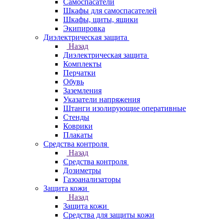
Самоспасатели
Шкафы для самоспасателей
Шкафы, щиты, ящики
Экипировка
Диэлектрическая защита
Назад
Диэлектрическая защита
Комплекты
Перчатки
Обувь
Заземления
Указатели напряжения
Штанги изолирующие оперативные
Стенды
Коврики
Плакаты
Средства контроля
Назад
Средства контроля
Дозиметры
Газоанализаторы
Защита кожи
Назад
Защита кожи
Средства для защиты кожи