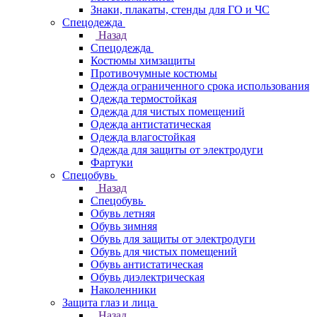
Знаки, плакаты, стенды для ГО и ЧС
Спецодежда
Назад
Спецодежда
Костюмы химзащиты
Противочумные костюмы
Одежда ограниченного срока использования
Одежда термостойкая
Одежда для чистых помещений
Одежда антистатическая
Одежда влагостойкая
Одежда для защиты от электродуги
Фартуки
Спецобувь
Назад
Спецобувь
Обувь летняя
Обувь зимняя
Обувь для защиты от электродуги
Обувь для чистых помещений
Обувь антистатическая
Обувь диэлектрическая
Наколенники
Защита глаз и лица
Назад