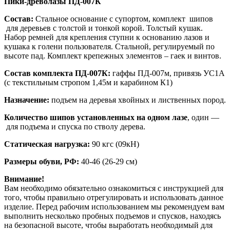
Пики-древолазы ПД-007К
Состав:
Стальное основание с супортом, комплект шипов
для деревьев с толстой и тонкой корой. Толстый кушак.
Набор ремней для крепления ступни к основанию лазов и
кушака к голени пользователя. Стальной, регулируемый по
высоте пад. Комплект крепежных элементов – гаек и винтов.
Состав комплекта ПД-007К:
гаффы ПД-007м, привязь УС1А
(с текстильным стропом 1,45м и карабином К1)
Назначение:
подъем на деревья хвойных и лиственных пород.
Количество шипов установленных на одном лазе
, один —
для подъема и спуска по стволу дерева.
Статическая нагрузка:
90 кгс (09кН)
Размеры обуви, РФ:
40-46 (26-29 см)
Внимание!
Вам необходимо обязательно ознакомиться с инструкцией для
того, чтобы правильно отрегулировать и использовать данное
изделие. Перед рабочим использованием мы рекомендуем вам
выполнить несколько пробных подъемов и спусков, находясь
на безопасной высоте, чтобы выработать необходимый для