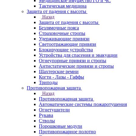
Медицинское имущество ГО и ЧС
Тактическая медицина
Защита от падения с высоты
Назад
Защита от падения с высоты
Безлямочные пояса
Страховочные стропы
Удерживающие привязи
Светоотражающие привязи
Блокирующие устройства
Устройства для спасения и эвакуации
Огнеупорные привязи и стропы
Антистатические привязи и стропы
Шахтерские ремни
Когти - Лазы - Гаффы
Триподы
Противопожарная защита
Назад
Противопожарная защита
Автоматические системы пожаротушения
Огнетушители
Рукава
Стволы
Порошковые модули
Противопожарное полотно