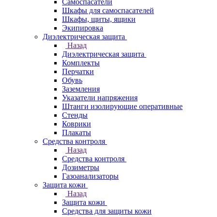
Самоспасатели
Шкафы для самоспасателей
Шкафы, щиты, ящики
Экипировка
Диэлектрическая защита
Назад
Диэлектрическая защита
Комплекты
Перчатки
Обувь
Заземления
Указатели напряжения
Штанги изолирующие оперативные
Стенды
Коврики
Плакаты
Средства контроля
Назад
Средства контроля
Дозиметры
Газоанализаторы
Защита кожи
Назад
Защита кожи
Средства для защиты кожи