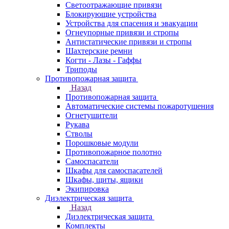
Светоотражающие привязи
Блокирующие устройства
Устройства для спасения и эвакуации
Огнеупорные привязи и стропы
Антистатические привязи и стропы
Шахтерские ремни
Когти - Лазы - Гаффы
Триподы
Противопожарная защита
Назад
Противопожарная защита
Автоматические системы пожаротушения
Огнетушители
Рукава
Стволы
Порошковые модули
Противопожарное полотно
Самоспасатели
Шкафы для самоспасателей
Шкафы, щиты, ящики
Экипировка
Диэлектрическая защита
Назад
Диэлектрическая защита
Комплекты