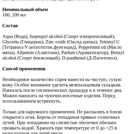
Номинальный объем
100, 200 мл
Состав
Aqua (Вода), Isopropyl alcohol (Спирт изопропиловый),
Glycerin (Глицерин), Zinc oxide (Оксид цинка), Tetranyl U
(Тетранил-У антисептик,фунгицид), Peppermint oil (Масло
мяты), Allantoin (Алантоин), Parfum (Ароматизатор), Benzyl
alcohol (Спирт бензиловый), D-panthenol (Д-Патнтенол).
Способ применения
Необходимое количество спрея нанести на чистую, сухую
кожу. Особое внимание уделить межпальцевым складкам.
Наносить после гигиенических процедур и в течение дня.
Можно наносить на чулочно-носочные изделия. Перед
использованием встряхнуть.
Только для наружного применения. Не распылять в близи
открытого огня. Беречь от попадания прямых солнечных
лучей. При попадании на слизистые оболочки обильно
промыть водой. Хранить при температуре от 0 до +25 в
недоступном для детей месте