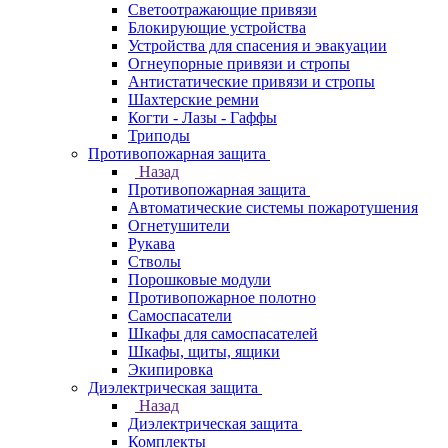
Светоотражающие привязи
Блокирующие устройства
Устройства для спасения и эвакуации
Огнеупорные привязи и стропы
Антистатические привязи и стропы
Шахтерские ремни
Когти - Лазы - Гаффы
Триподы
Противопожарная защита
Назад
Противопожарная защита
Автоматические системы пожаротушения
Огнетушители
Рукава
Стволы
Порошковые модули
Противопожарное полотно
Самоспасатели
Шкафы для самоспасателей
Шкафы, щиты, ящики
Экипировка
Диэлектрическая защита
Назад
Диэлектрическая защита
Комплекты