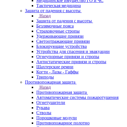
Медицинское имущество ГО и ЧС
Тактическая медицина
Защита от падения с высоты
Назад
Защита от падения с высоты
Безлямочные пояса
Страховочные стропы
Удерживающие привязи
Светоотражающие привязи
Блокирующие устройства
Устройства для спасения и эвакуации
Огнеупорные привязи и стропы
Антистатические привязи и стропы
Шахтерские ремни
Когти - Лазы - Гаффы
Триподы
Противопожарная защита
Назад
Противопожарная защита
Автоматические системы пожаротушения
Огнетушители
Рукава
Стволы
Порошковые модули
Противопожарное полотно