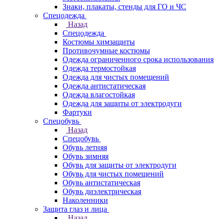
Знаки, плакаты, стенды для ГО и ЧС
Спецодежда
Назад
Спецодежда
Костюмы химзащиты
Противочумные костюмы
Одежда ограниченного срока использования
Одежда термостойкая
Одежда для чистых помещений
Одежда антистатическая
Одежда влагостойкая
Одежда для защиты от электродуги
Фартуки
Спецобувь
Назад
Спецобувь
Обувь летняя
Обувь зимняя
Обувь для защиты от электродуги
Обувь для чистых помещений
Обувь антистатическая
Обувь диэлектрическая
Наколенники
Защита глаз и лица
Назад