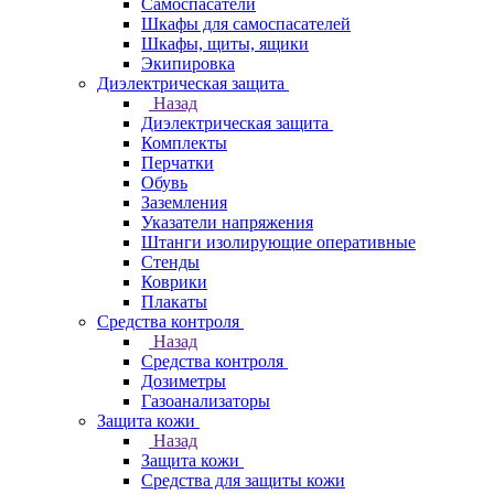
Самоспасатели
Шкафы для самоспасателей
Шкафы, щиты, ящики
Экипировка
Диэлектрическая защита
Назад
Диэлектрическая защита
Комплекты
Перчатки
Обувь
Заземления
Указатели напряжения
Штанги изолирующие оперативные
Стенды
Коврики
Плакаты
Средства контроля
Назад
Средства контроля
Дозиметры
Газоанализаторы
Защита кожи
Назад
Защита кожи
Средства для защиты кожи