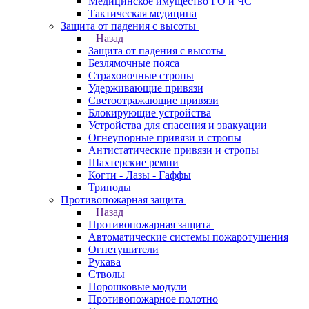
Медицинское имущество ГО и ЧС
Тактическая медицина
Защита от падения с высоты
Назад
Защита от падения с высоты
Безлямочные пояса
Страховочные стропы
Удерживающие привязи
Светоотражающие привязи
Блокирующие устройства
Устройства для спасения и эвакуации
Огнеупорные привязи и стропы
Антистатические привязи и стропы
Шахтерские ремни
Когти - Лазы - Гаффы
Триподы
Противопожарная защита
Назад
Противопожарная защита
Автоматические системы пожаротушения
Огнетушители
Рукава
Стволы
Порошковые модули
Противопожарное полотно