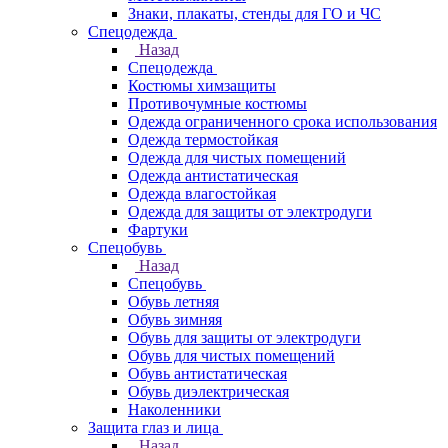
Знаки, плакаты, стенды для ГО и ЧС
Спецодежда
Назад
Спецодежда
Костюмы химзащиты
Противочумные костюмы
Одежда ограниченного срока использования
Одежда термостойкая
Одежда для чистых помещений
Одежда антистатическая
Одежда влагостойкая
Одежда для защиты от электродуги
Фартуки
Спецобувь
Назад
Спецобувь
Обувь летняя
Обувь зимняя
Обувь для защиты от электродуги
Обувь для чистых помещений
Обувь антистатическая
Обувь диэлектрическая
Наколенники
Защита глаз и лица
Назад