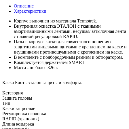
Описание
Характеристики
Корпус выполнен из материала Termotrek.
Внутренняя оснастка ЭТАЛОН с тканными
амортизационными лентами, несущая/ затылочная лента
с плавной регулировкой RAPID.
Пазы в корпусе каски для совместного ношения с
защитными лицевыми щитками с креплением на каске и
наушниками противошумными с креплением на каске.
В комплекте с подбородочным ремнем и обтюратором.
Комплектуется держателем SMART.
Масса - не более 326 г.
Каска Биот - эталон защиты и комфорта.
Категория
Защита головы
Тип
Каски защитные
Регулировка оголовья
RAPID (храповик)
Длина козырька