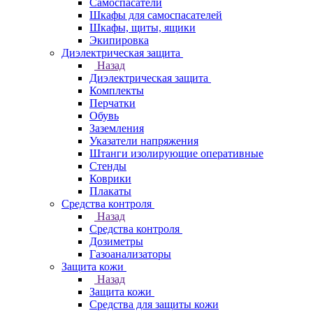
Самоспасатели
Шкафы для самоспасателей
Шкафы, щиты, ящики
Экипировка
Диэлектрическая защита
Назад
Диэлектрическая защита
Комплекты
Перчатки
Обувь
Заземления
Указатели напряжения
Штанги изолирующие оперативные
Стенды
Коврики
Плакаты
Средства контроля
Назад
Средства контроля
Дозиметры
Газоанализаторы
Защита кожи
Назад
Защита кожи
Средства для защиты кожи