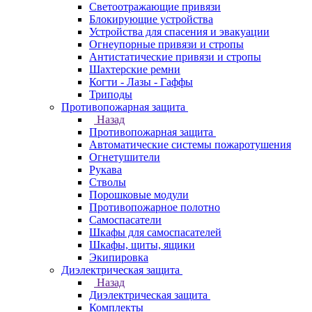
Светоотражающие привязи
Блокирующие устройства
Устройства для спасения и эвакуации
Огнеупорные привязи и стропы
Антистатические привязи и стропы
Шахтерские ремни
Когти - Лазы - Гаффы
Триподы
Противопожарная защита
Назад
Противопожарная защита
Автоматические системы пожаротушения
Огнетушители
Рукава
Стволы
Порошковые модули
Противопожарное полотно
Самоспасатели
Шкафы для самоспасателей
Шкафы, щиты, ящики
Экипировка
Диэлектрическая защита
Назад
Диэлектрическая защита
Комплекты