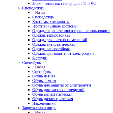
Знаки, плакаты, стенды для ГО и ЧС
Спецодежда
Назад
Спецодежда
Костюмы химзащиты
Противочумные костюмы
Одежда ограниченного срока использования
Одежда термостойкая
Одежда для чистых помещений
Одежда антистатическая
Одежда влагостойкая
Одежда для защиты от электродуги
Фартуки
Спецобувь
Назад
Спецобувь
Обувь летняя
Обувь зимняя
Обувь для защиты от электродуги
Обувь для чистых помещений
Обувь антистатическая
Обувь диэлектрическая
Наколенники
Защита глаз и лица
Назад