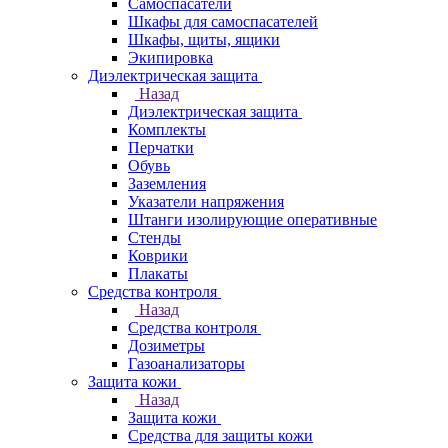
Самоспасатели
Шкафы для самоспасателей
Шкафы, щиты, ящики
Экипировка
Диэлектрическая защита
Назад
Диэлектрическая защита
Комплекты
Перчатки
Обувь
Заземления
Указатели напряжения
Штанги изолирующие оперативные
Стенды
Коврики
Плакаты
Средства контроля
Назад
Средства контроля
Дозиметры
Газоанализаторы
Защита кожи
Назад
Защита кожи
Средства для защиты кожи