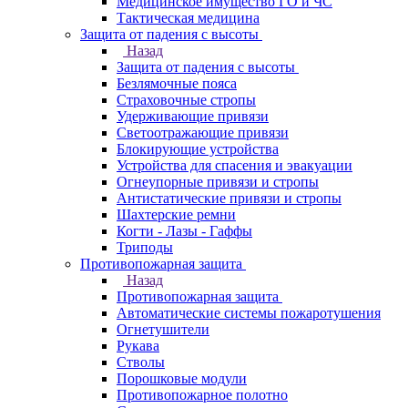
Медицинское имущество ГО и ЧС
Тактическая медицина
Защита от падения с высоты
Назад
Защита от падения с высоты
Безлямочные пояса
Страховочные стропы
Удерживающие привязи
Светоотражающие привязи
Блокирующие устройства
Устройства для спасения и эвакуации
Огнеупорные привязи и стропы
Антистатические привязи и стропы
Шахтерские ремни
Когти - Лазы - Гаффы
Триподы
Противопожарная защита
Назад
Противопожарная защита
Автоматические системы пожаротушения
Огнетушители
Рукава
Стволы
Порошковые модули
Противопожарное полотно