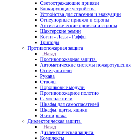
Светоотражающие привязи
Блокирующие устройства
Устройства для спасения и эвакуации
Огнеупорные привязи и стропы
Антистатические привязи и стропы
Шахтерские ремни
Когти - Лазы - Гаффы
Триподы
Противопожарная защита
Назад
Противопожарная защита
Автоматические системы пожаротушения
Огнетушители
Рукава
Стволы
Порошковые модули
Противопожарное полотно
Самоспасатели
Шкафы для самоспасателей
Шкафы, щиты, ящики
Экипировка
Диэлектрическая защита
Назад
Диэлектрическая защита
Комплекты