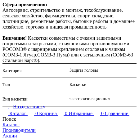
Сфера применения:
Автосервис, cтроительство и монтаж, техобслуживание,
сельское хозяйство, фармацевтика, спорт, складские,
плотницкие, ремонтные работы, бытовые работы и домашнее
хозяйство, торговая и пищевая промышленность.
Внимание!
Каскетки совместимы с очками защитными
открытыми и закрытыми, с наушниками противошумными
РОСОМЗ® с шарнирным креплением оголовья к чашкам
(СОМЗ-1 Ягуар,СОМЗ-3 Пума) или с затылочным (СОМЗ-63
Стальной Барс®).
Защита головы
Категория
Каскетки
Тип
электроизоляционная
Вид каскетки
Назад к списку
Каталог
0
Корзина
0
Избранные
0
Сравнение
Поиск
Каталог
Производители
Акции