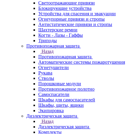
Светоотражающие привязи
Блокирующие устройства
Устройства для спасения и эвакуации
Огнеупорные привязи и стропы
Антистатические привязи и стропы
Шахтерские ремни
Когти - Лазы - Гаффы
Триподы
Противопожарная защита
Назад
Противопожарная защита
Автоматические системы пожаротушения
Огнетушители
Рукава
Стволы
Порошковые модули
Противопожарное полотно
Самоспасатели
Шкафы для самоспасателей
Шкафы, щиты, ящики
Экипировка
Диэлектрическая защита
Назад
Диэлектрическая защита
Комплекты