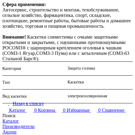
Сфера применения:
Автосервис, cтроительство и монтаж, техобслуживание,
сельское хозяйство, фармацевтика, спорт, складские,
плотницкие, ремонтные работы, бытовые работы и домашнее
хозяйство, торговая и пищевая промышленность.
Внимание!
Каскетки совместимы с очками защитными
открытыми и закрытыми, с наушниками противошумными
РОСОМЗ® с шарнирным креплением оголовья к чашкам
(СОМЗ-1 Ягуар,СОМЗ-3 Пума) или с затылочным (СОМЗ-63
Стальной Барс®).
Защита головы
Категория
Каскетки
Тип
электроизоляционная
Вид каскетки
Назад к списку
Каталог
0
Корзина
0
Избранные
0
Сравнение
Поиск
Каталог
Производители
Акции