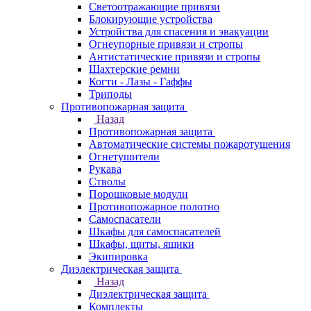
Светоотражающие привязи
Блокирующие устройства
Устройства для спасения и эвакуации
Огнеупорные привязи и стропы
Антистатические привязи и стропы
Шахтерские ремни
Когти - Лазы - Гаффы
Триподы
Противопожарная защита
Назад
Противопожарная защита
Автоматические системы пожаротушения
Огнетушители
Рукава
Стволы
Порошковые модули
Противопожарное полотно
Самоспасатели
Шкафы для самоспасателей
Шкафы, щиты, ящики
Экипировка
Диэлектрическая защита
Назад
Диэлектрическая защита
Комплекты