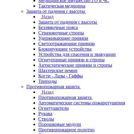
Медицинское имущество ГО и ЧС
Тактическая медицина
Защита от падения с высоты
Назад
Защита от падения с высоты
Безлямочные пояса
Страховочные стропы
Удерживающие привязи
Светоотражающие привязи
Блокирующие устройства
Устройства для спасения и эвакуации
Огнеупорные привязи и стропы
Антистатические привязи и стропы
Шахтерские ремни
Когти - Лазы - Гаффы
Триподы
Противопожарная защита
Назад
Противопожарная защита
Автоматические системы пожаротушения
Огнетушители
Рукава
Стволы
Порошковые модули
Противопожарное полотно