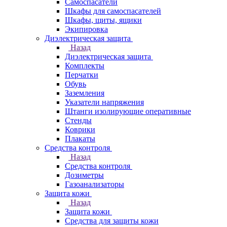
Самоспасатели
Шкафы для самоспасателей
Шкафы, щиты, ящики
Экипировка
Диэлектрическая защита
Назад
Диэлектрическая защита
Комплекты
Перчатки
Обувь
Заземления
Указатели напряжения
Штанги изолирующие оперативные
Стенды
Коврики
Плакаты
Средства контроля
Назад
Средства контроля
Дозиметры
Газоанализаторы
Защита кожи
Назад
Защита кожи
Средства для защиты кожи