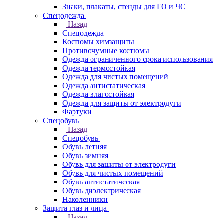
Знаки, плакаты, стенды для ГО и ЧС
Спецодежда
Назад
Спецодежда
Костюмы химзащиты
Противочумные костюмы
Одежда ограниченного срока использования
Одежда термостойкая
Одежда для чистых помещений
Одежда антистатическая
Одежда влагостойкая
Одежда для защиты от электродуги
Фартуки
Спецобувь
Назад
Спецобувь
Обувь летняя
Обувь зимняя
Обувь для защиты от электродуги
Обувь для чистых помещений
Обувь антистатическая
Обувь диэлектрическая
Наколенники
Защита глаз и лица
Назад