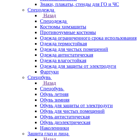
Знаки, плакаты, стенды для ГО и ЧС
Спецодежда
Назад
Спецодежда
Костюмы химзащиты
Противочумные костюмы
Одежда ограниченного срока использования
Одежда термостойкая
Одежда для чистых помещений
Одежда антистатическая
Одежда влагостойкая
Одежда для защиты от электродуги
Фартуки
Спецобувь
Назад
Спецобувь
Обувь летняя
Обувь зимняя
Обувь для защиты от электродуги
Обувь для чистых помещений
Обувь антистатическая
Обувь диэлектрическая
Наколенники
Защита глаз и лица
Назад