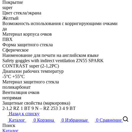
Покрытие
super
Цвет стекла/экрана
Желтый
Возможность использования с корригирующими очками
да
Материал корпуса очков
ПВХ
Форма защитного стекла
Сферическое
Наименование для печати на английском языке
Safety goggles with indirect ventilation ZN55 SPARK
CONTRAST super (2-1,2PC)
Диапазон рабочих температур
-5°C +55°C
Материал защитного стекла
поликарбонат
Вентиляция очков
непрямая
Защитные свойства (маркировка)
2-1,2 RZ 1 BТ 9 N – RZ 253 3 4 9 BT
Назад к списку
Каталог
0
Корзина
0
Избранные
0
Сравнение
Поиск
Каталог