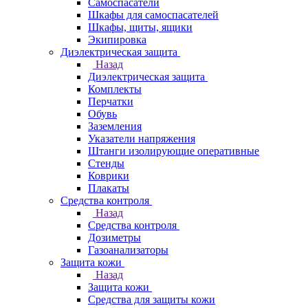
Самоспасатели
Шкафы для самоспасателей
Шкафы, щиты, ящики
Экипировка
Диэлектрическая защита
Назад
Диэлектрическая защита
Комплекты
Перчатки
Обувь
Заземления
Указатели напряжения
Штанги изолирующие оперативные
Стенды
Коврики
Плакаты
Средства контроля
Назад
Средства контроля
Дозиметры
Газоанализаторы
Защита кожи
Назад
Защита кожи
Средства для защиты кожи