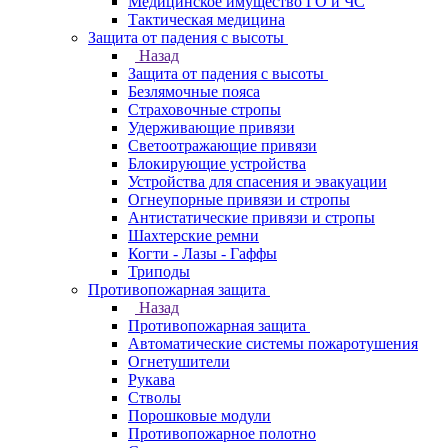
Медицинское имущество ГО и ЧС
Тактическая медицина
Защита от падения с высоты
Назад
Защита от падения с высоты
Безлямочные пояса
Страховочные стропы
Удерживающие привязи
Светоотражающие привязи
Блокирующие устройства
Устройства для спасения и эвакуации
Огнеупорные привязи и стропы
Антистатические привязи и стропы
Шахтерские ремни
Когти - Лазы - Гаффы
Триподы
Противопожарная защита
Назад
Противопожарная защита
Автоматические системы пожаротушения
Огнетушители
Рукава
Стволы
Порошковые модули
Противопожарное полотно