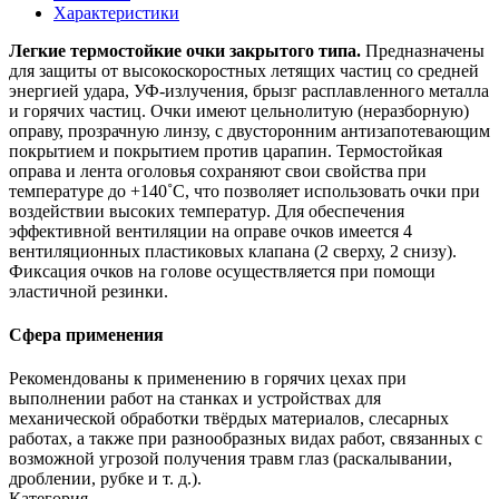
Характеристики
Легкие термостойкие очки закрытого типа.
Предназначены
для защиты от высокоскоростных летящих частиц со средней
энергией удара, УФ-излучения, брызг расплавленного металла
и горячих частиц. Очки имеют цельнолитую (неразборную)
оправу, прозрачную линзу, с двусторонним антизапотевающим
покрытием и покрытием против царапин. Термостойкая
оправа и лента оголовья сохраняют свои свойства при
температуре до +140˚С, что позволяет использовать очки при
воздействии высоких температур. Для обеспечения
эффективной вентиляции на оправе очков имеется 4
вентиляционных пластиковых клапана (2 сверху, 2 снизу).
Фиксация очков на голове осуществляется при помощи
эластичной резинки.
Сфера применения
Рекомендованы к применению в горячих цехах при
выполнении работ на станках и устройствах для
механической обработки твёрдых материалов, слесарных
работах, а также при разнообразных видах работ, связанных с
возможной угрозой получения травм глаз (раскалывании,
дроблении, рубке и т. д.).
Категория