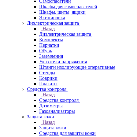
Самоспасатели
Шкафы для самоспасателей
Шкафы, щиты, ящики
Экипировка
Диэлектрическая защита
Назад
Диэлектрическая защита
Комплекты
Перчатки
Обувь
Заземления
Указатели напряжения
Штанги изолирующие оперативные
Стенды
Коврики
Плакаты
Средства контроля
Назад
Средства контроля
Дозиметры
Газоанализаторы
Защита кожи
Назад
Защита кожи
Средства для защиты кожи