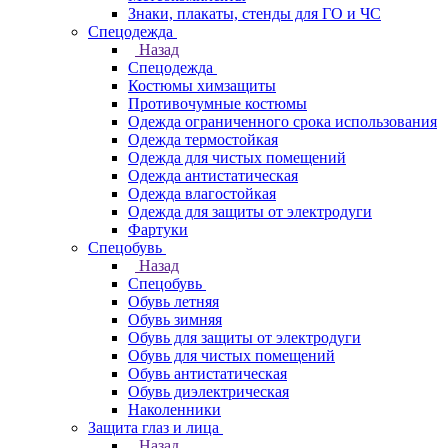
Знаки, плакаты, стенды для ГО и ЧС
Спецодежда
Назад
Спецодежда
Костюмы химзащиты
Противочумные костюмы
Одежда ограниченного срока использования
Одежда термостойкая
Одежда для чистых помещений
Одежда антистатическая
Одежда влагостойкая
Одежда для защиты от электродуги
Фартуки
Спецобувь
Назад
Спецобувь
Обувь летняя
Обувь зимняя
Обувь для защиты от электродуги
Обувь для чистых помещений
Обувь антистатическая
Обувь диэлектрическая
Наколенники
Защита глаз и лица
Назад