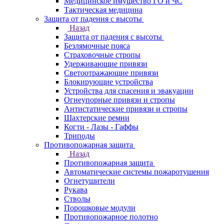
Медицинское имущество ГО и ЧС
Тактическая медицина
Защита от падения с высоты
Назад
Защита от падения с высоты
Безлямочные пояса
Страховочные стропы
Удерживающие привязи
Светоотражающие привязи
Блокирующие устройства
Устройства для спасения и эвакуации
Огнеупорные привязи и стропы
Антистатические привязи и стропы
Шахтерские ремни
Когти - Лазы - Гаффы
Триподы
Противопожарная защита
Назад
Противопожарная защита
Автоматические системы пожаротушения
Огнетушители
Рукава
Стволы
Порошковые модули
Противопожарное полотно