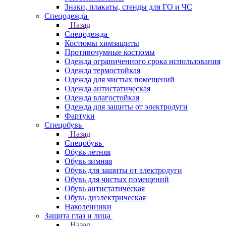
Знаки, плакаты, стенды для ГО и ЧС
Спецодежда
Назад
Спецодежда
Костюмы химзащиты
Противочумные костюмы
Одежда ограниченного срока использования
Одежда термостойкая
Одежда для чистых помещений
Одежда антистатическая
Одежда влагостойкая
Одежда для защиты от электродуги
Фартуки
Спецобувь
Назад
Спецобувь
Обувь летняя
Обувь зимняя
Обувь для защиты от электродуги
Обувь для чистых помещений
Обувь антистатическая
Обувь диэлектрическая
Наколенники
Защита глаз и лица
Назад