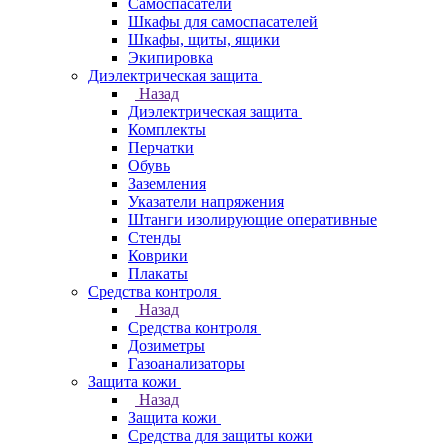
Самоспасатели
Шкафы для самоспасателей
Шкафы, щиты, ящики
Экипировка
Диэлектрическая защита
Назад
Диэлектрическая защита
Комплекты
Перчатки
Обувь
Заземления
Указатели напряжения
Штанги изолирующие оперативные
Стенды
Коврики
Плакаты
Средства контроля
Назад
Средства контроля
Дозиметры
Газоанализаторы
Защита кожи
Назад
Защита кожи
Средства для защиты кожи