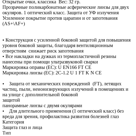
Открытые очки, классика Вес: 32 гр.
Прозрачные поликарбонатные асферические линзы для двух
окуляров. 1 оптический класс. Защита от УФ излучения
Усиленное покрытие против царапин и от запотевания
(AS+\AF+)
• Конструкция с усиленной боковой защитой для повышения
уровня боковой защиты, благодаря вентиляционным
отверстиям снижает риск запотевания
• Все накладки на дужках из термопластичной резины
нанесены при помощи ультразвуковой сварки
Маркировка оправы (ЕС): U EN166 FT CE
Маркировка линзы (ЕС): 2C-1.2 U 1 FT K N CE
• Защита от механических повреждений (FT), летящих
частиц, пыли, неионизирующих излучений в помещениях и
на улице с дополнительной боковой
защитой •Асфе
панорамные линзы c двумя окулярами
• Для длительного применения (1 оптический класс) без
вреда для зрения, профилактика развития болезней глаз
Категория
Защита глаз и лица
Тип