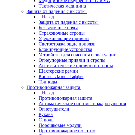
Медицинское имущество ГО и ЧС
Тактическая медицина
Защита от падения с высоты
Назад
Защита от падения с высоты
Безлямочные пояса
Страховочные стропы
Удерживающие привязи
Светоотражающие привязи
Блокирующие устройства
Устройства для спасения и эвакуации
Огнеупорные привязи и стропы
Антистатические привязи и стропы
Шахтерские ремни
Когти - Лазы - Гаффы
Триподы
Противопожарная защита
Назад
Противопожарная защита
Автоматические системы пожаротушения
Огнетушители
Рукава
Стволы
Порошковые модули
Противопожарное полотно