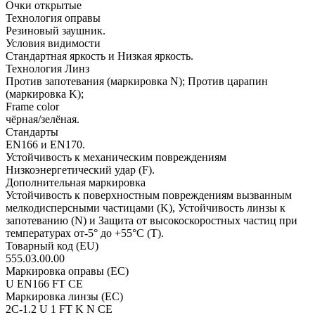
Очки открытые
Технология оправы
Резиновый заушник.
Условия видимости
Стандартная яркость и Низкая яркость.
Технология Линз
Против запотевания (маркировка N); Против царапин
(маркировка K);
Frame color
чёрная/зелёная.
Стандарты
EN166 и EN170.
Устойчивость к механическим повреждениям
Низкоэнергетический удар (F).
Дополнительная маркировка
Устойчивость к поверхностным повреждениям вызванным
мелкодисперсными частицами (K), Устойчивость линзы к
запотеванию (N) и Защита от высокоскоростных частиц при
температурах от-5° до +55°C (T).
Товарный код (EU)
555.03.00.00
Маркировка оправы (ЕC)
U EN166 FT CE
Маркировка линзы (ЕС)
2C-1.2 U 1 FT K N CE