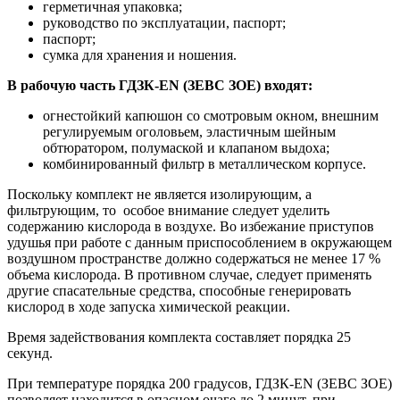
герметичная упаковка;
руководство по эксплуатации, паспорт;
паспорт;
сумка для хранения и ношения.
В рабочую часть ГДЗК-EN (ЗЕВС ЗOЕ) входят:
огнестойкий капюшон со смотровым окном, внешним
регулируемым оголовьем, эластичным шейным
обтюратором, полумаской и клапаном выдоха;
комбинированный фильтр в металлическом корпусе.
Поскольку комплект не является изолирующим, а
фильтрующим, то особое внимание следует уделить
содержанию кислорода в воздухе. Во избежание приступов
удушья при работе с данным приспособлением в окружающем
воздушном пространстве должно содержаться не менее 17 %
объема кислорода. В противном случае, следует применять
другие спасательные средства, способные генерировать
кислород в ходе запуска химической реакции.
Время задействования комплекта составляет порядка 25
секунд.
При температуре порядка 200 градусов, ГДЗК-EN (ЗЕВС ЗOЕ)
позволяет находится в опасном очаге до 2 минут, при