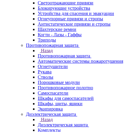
Светоотражающие привязи
Блокирующие устройства
Устройства для спасения и эвакуации
Огнеупорные привязи и стропы
Антистатические привязи и стропы
Шахтерские ремни
Когти - Лазы - Гаффы
Триподы
Противопожарная защита
Назад
Противопожарная защита
Автоматические системы пожаротушения
Огнетушители
Рукава
Стволы
Порошковые модули
Противопожарное полотно
Самоспасатели
Шкафы для самоспасателей
Шкафы, щиты, ящики
Экипировка
Диэлектрическая защита
Назад
Диэлектрическая защита
Комплекты