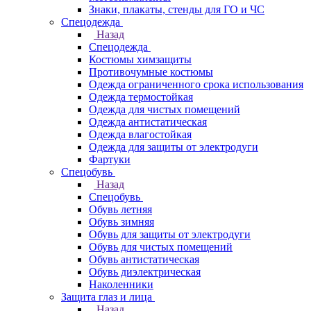
Знаки, плакаты, стенды для ГО и ЧС
Спецодежда
Назад
Спецодежда
Костюмы химзащиты
Противочумные костюмы
Одежда ограниченного срока использования
Одежда термостойкая
Одежда для чистых помещений
Одежда антистатическая
Одежда влагостойкая
Одежда для защиты от электродуги
Фартуки
Спецобувь
Назад
Спецобувь
Обувь летняя
Обувь зимняя
Обувь для защиты от электродуги
Обувь для чистых помещений
Обувь антистатическая
Обувь диэлектрическая
Наколенники
Защита глаз и лица
Назад