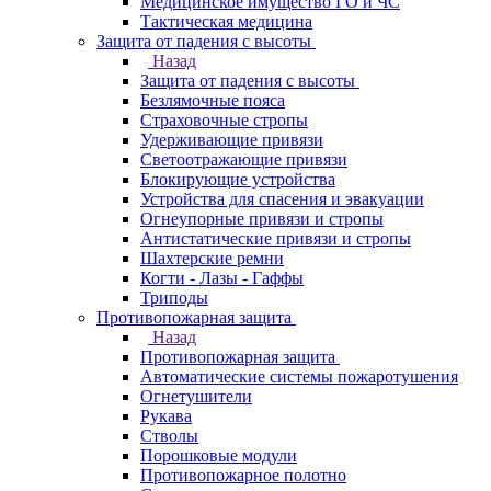
Медицинское имущество ГО и ЧС
Тактическая медицина
Защита от падения с высоты
Назад
Защита от падения с высоты
Безлямочные пояса
Страховочные стропы
Удерживающие привязи
Светоотражающие привязи
Блокирующие устройства
Устройства для спасения и эвакуации
Огнеупорные привязи и стропы
Антистатические привязи и стропы
Шахтерские ремни
Когти - Лазы - Гаффы
Триподы
Противопожарная защита
Назад
Противопожарная защита
Автоматические системы пожаротушения
Огнетушители
Рукава
Стволы
Порошковые модули
Противопожарное полотно