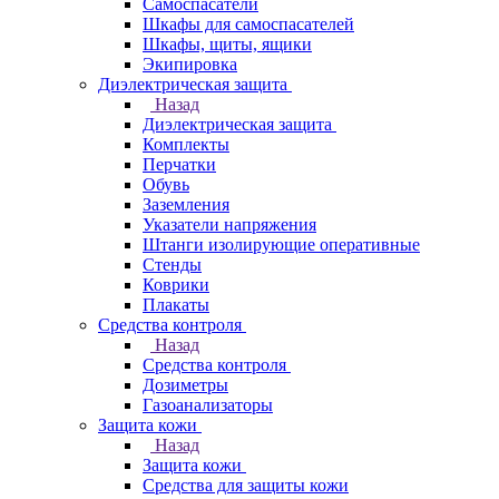
Самоспасатели
Шкафы для самоспасателей
Шкафы, щиты, ящики
Экипировка
Диэлектрическая защита
Назад
Диэлектрическая защита
Комплекты
Перчатки
Обувь
Заземления
Указатели напряжения
Штанги изолирующие оперативные
Стенды
Коврики
Плакаты
Средства контроля
Назад
Средства контроля
Дозиметры
Газоанализаторы
Защита кожи
Назад
Защита кожи
Средства для защиты кожи