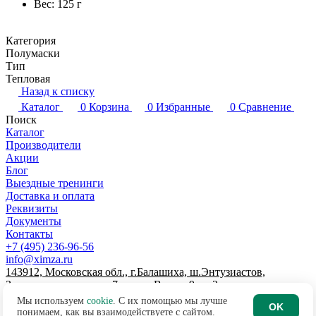
Вес: 125 г
Категория
Полумаски
Тип
Тепловая
Назад к списку
Каталог
0
Корзина
0
Избранные
0
Сравнение
Поиск
Каталог
Производители
Акции
Блог
Выездные тренинги
Доставка и оплата
Реквизиты
Документы
Контакты
+7 (495) 236-96-56
info@ximza.ru
143912, Московская обл., г.Балашиха, ш.Энтузиастов,
Западная промзона, д.7, литер В, пом.9, эт.2
© 2026 ООО "ХИМЗАЩИТА"
Мы используем
cookie
. С их помощью мы лучше
OK
Договор-оферта интернет-магазина
понимаем, как вы взаимодействуете с сайтом.