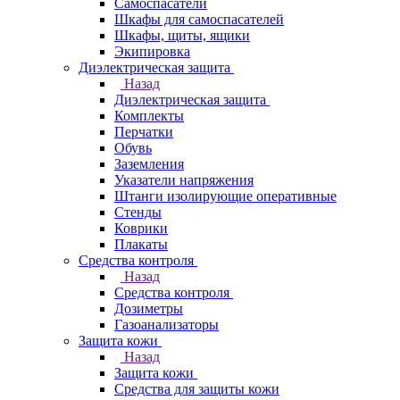
Самоспасатели
Шкафы для самоспасателей
Шкафы, щиты, ящики
Экипировка
Диэлектрическая защита
Назад
Диэлектрическая защита
Комплекты
Перчатки
Обувь
Заземления
Указатели напряжения
Штанги изолирующие оперативные
Стенды
Коврики
Плакаты
Средства контроля
Назад
Средства контроля
Дозиметры
Газоанализаторы
Защита кожи
Назад
Защита кожи
Средства для защиты кожи