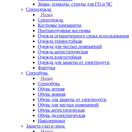
Знаки, плакаты, стенды для ГО и ЧС
Спецодежда
Назад
Спецодежда
Костюмы химзащиты
Противочумные костюмы
Одежда ограниченного срока использования
Одежда термостойкая
Одежда для чистых помещений
Одежда антистатическая
Одежда влагостойкая
Одежда для защиты от электродуги
Фартуки
Спецобувь
Назад
Спецобувь
Обувь летняя
Обувь зимняя
Обувь для защиты от электродуги
Обувь для чистых помещений
Обувь антистатическая
Обувь диэлектрическая
Наколенники
Защита глаз и лица
Назад