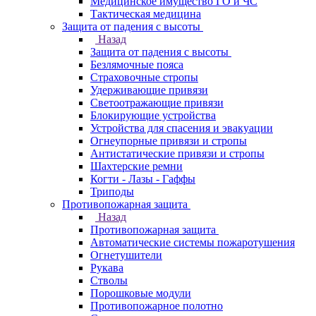
Медицинское имущество ГО и ЧС
Тактическая медицина
Защита от падения с высоты
Назад
Защита от падения с высоты
Безлямочные пояса
Страховочные стропы
Удерживающие привязи
Светоотражающие привязи
Блокирующие устройства
Устройства для спасения и эвакуации
Огнеупорные привязи и стропы
Антистатические привязи и стропы
Шахтерские ремни
Когти - Лазы - Гаффы
Триподы
Противопожарная защита
Назад
Противопожарная защита
Автоматические системы пожаротушения
Огнетушители
Рукава
Стволы
Порошковые модули
Противопожарное полотно