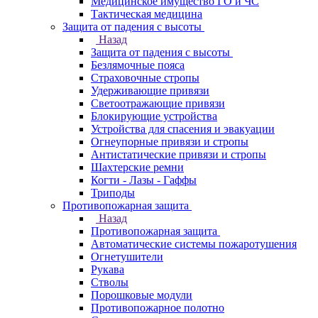
Медицинское имущество ГО и ЧС
Тактическая медицина
Защита от падения с высоты
Назад
Защита от падения с высоты
Безлямочные пояса
Страховочные стропы
Удерживающие привязи
Светоотражающие привязи
Блокирующие устройства
Устройства для спасения и эвакуации
Огнеупорные привязи и стропы
Антистатические привязи и стропы
Шахтерские ремни
Когти - Лазы - Гаффы
Триподы
Противопожарная защита
Назад
Противопожарная защита
Автоматические системы пожаротушения
Огнетушители
Рукава
Стволы
Порошковые модули
Противопожарное полотно