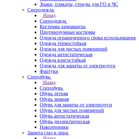
Знаки, плакаты, стенды для ГО и ЧС
Спецодежда
Назад
Спецодежда
Костюмы химзащиты
Противочумные костюмы
Одежда ограниченного срока использования
Одежда термостойкая
Одежда для чистых помещений
Одежда антистатическая
Одежда влагостойкая
Одежда для защиты от электродуги
Фартуки
Спецобувь
Назад
Спецобувь
Обувь летняя
Обувь зимняя
Обувь для защиты от электродуги
Обувь для чистых помещений
Обувь антистатическая
Обувь диэлектрическая
Наколенники
Защита глаз и лица
Назад