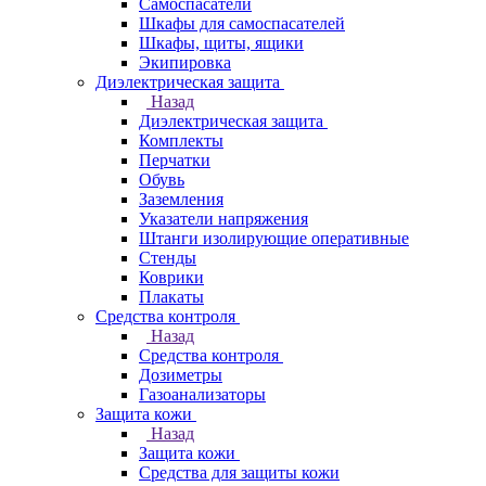
Самоспасатели
Шкафы для самоспасателей
Шкафы, щиты, ящики
Экипировка
Диэлектрическая защита
Назад
Диэлектрическая защита
Комплекты
Перчатки
Обувь
Заземления
Указатели напряжения
Штанги изолирующие оперативные
Стенды
Коврики
Плакаты
Средства контроля
Назад
Средства контроля
Дозиметры
Газоанализаторы
Защита кожи
Назад
Защита кожи
Средства для защиты кожи