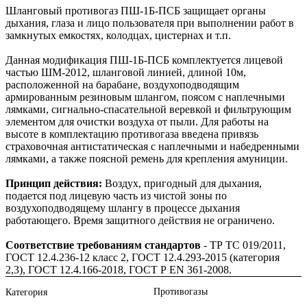
Шланговый противогаз ПШ-1Б-ПСБ защищает органы
дыхания, глаза и лицо пользователя при выполнении работ в
замкнутых емкостях, колодцах, цистернах и т.п.
Данная модификация ПШ-1Б-ПСБ комплектуется лицевой
частью ШМ-2012, шланговой линией, длиной 10м,
расположенной на барабане, воздухоподводящим
армированным резиновым шлангом, поясом с наплечными
лямками, сигнально-спасательной веревкой и фильтрующим
элементом для очистки воздуха от пыли. Для работы на
высоте в комплектацию противогаза введена привязь
страховочная антистатическая с наплечными и набедренными
лямками, а также поясной ремень для крепления амуниции.
Принцип действия:
Воздух, пригодный для дыхания,
подается под лицевую часть из чистой зоны по
воздухоподводящему шлангу в процессе дыхания
работающего. Время защитного действия не ограничено.
Соответствие требованиям стандартов
- ТР ТС 019/2011,
ГОСТ 12.4.236-12 класс 2, ГОСТ 12.4.293-2015 (категория
2,3), ГОСТ 12.4.166-2018, ГОСТ Р EN 361-2008.
Противогазы
Категория