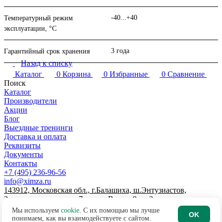
-40...+40
Температурный режим
эксплуатации, °C
3 года
Гарантийный срок хранения
Назад к списку
Каталог
0
Корзина
0
Избранные
0
Сравнение
Поиск
Каталог
Производители
Акции
Блог
Выездные тренинги
Доставка и оплата
Реквизиты
Документы
Контакты
+7 (495) 236-96-56
info@ximza.ru
143912, Московская обл., г.Балашиха, ш.Энтузиастов,
Западная промзона, д.7, литер В, пом.9, эт.2
© 2026 ООО "ХИМЗАЩИТА"
Мы используем
cookie
. С их помощью мы лучше
OK
Договор-оферта интернет-магазина
понимаем, как вы взаимодействуете с сайтом.