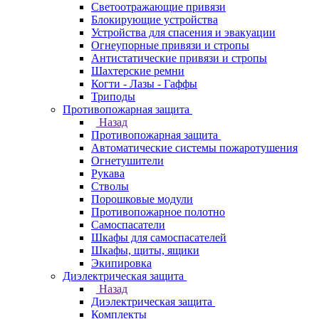
Светоотражающие привязи
Блокирующие устройства
Устройства для спасения и эвакуации
Огнеупорные привязи и стропы
Антистатические привязи и стропы
Шахтерские ремни
Когти - Лазы - Гаффы
Триподы
Противопожарная защита
Назад
Противопожарная защита
Автоматические системы пожаротушения
Огнетушители
Рукава
Стволы
Порошковые модули
Противопожарное полотно
Самоспасатели
Шкафы для самоспасателей
Шкафы, щиты, ящики
Экипировка
Диэлектрическая защита
Назад
Диэлектрическая защита
Комплекты