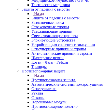
Медицинское имущество ГО и ЧС
Тактическая медицина
Защита от падения с высоты
Назад
Защита от падения с высоты
Безлямочные пояса
Страховочные стропы
Удерживающие привязи
Светоотражающие привязи
Блокирующие устройства
Устройства для спасения и эвакуации
Огнеупорные привязи и стропы
Антистатические привязи и стропы
Шахтерские ремни
Когти - Лазы - Гаффы
Триподы
Противопожарная защита
Назад
Противопожарная защита
Автоматические системы пожаротушения
Огнетушители
Рукава
Стволы
Порошковые модули
Противопожарное полотно