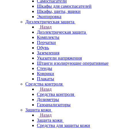
Самоспасатели
Шкафы для самоспасателей
Шкафы, щиты, ящики
Экипировка
Диэлектрическая защита
Назад
Диэлектрическая защита
Комплекты
Перчатки
Обувь
Заземления
Указатели напряжения
Штанги изолирующие оперативные
Стенды
Коврики
Плакаты
Средства контроля
Назад
Средства контроля
Дозиметры
Газоанализаторы
Защита кожи
Назад
Защита кожи
Средства для защиты кожи