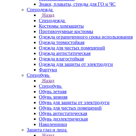
Знаки, плакаты, стенды для ГО и ЧС
Спецодежда
Назад
Спецодежда
Костюмы химзащиты
Противочумные костюмы
Одежда ограниченного срока использования
Одежда термостойкая
Одежда для чистых помещений
Одежда антистатическая
Одежда влагостойкая
Одежда для защиты от электродуги
Фартуки
Спецобувь
Назад
Спецобувь
Обувь летняя
Обувь зимняя
Обувь для защиты от электродуги
Обувь для чистых помещений
Обувь антистатическая
Обувь диэлектрическая
Наколенники
Защита глаз и лица
Назад