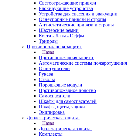
Светоотражающие привязи
Блокирующие устройства
Устройства для спасения и эвакуации
Огнеупорные привязи и стропы
Антистатические привязи и стропы
Шахтерские ремни
Когти - Лазы - Гаффы
Триподы
Противопожарная защита
Назад
Противопожарная защита
Автоматические системы пожаротушения
Огнетушители
Рукава
Стволы
Порошковые модули
Противопожарное полотно
Самоспасатели
Шкафы для самоспасателей
Шкафы, щиты, ящики
Экипировка
Диэлектрическая защита
Назад
Диэлектрическая защита
Комплекты