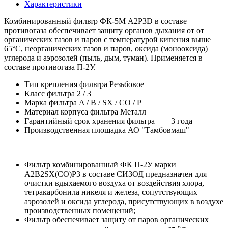
Характеристики
Комбинированный фильтр ФК-5М A2P3D в составе
противогаза обеспечивает защиту органов дыхания от от
органических газов и паров с температурой кипения выше
65°С, неорганических газов и паров, оксида (монооксида)
углерода и аэрозолей (пыль, дым, туман). Применяется в
составе противогаза П-2У.
Тип крепления фильтра Резьбовое
Класс фильтра 2 / 3
Марка фильтра A / B / SX / СО / P
Материал корпуса фильтра Металл
Гарантийный срок хранения фильтра
3 года
Производственная площадка АО "Тамбовмаш"
Фильтр комбинированный ФК П-2У марки
А2В2SX(СО)P3 в составе СИЗОД предназначен для
очистки вдыхаемого воздуха от воздействия хлора,
тетракарбонила никеля и железа, сопутствующих
аэрозолей и оксида углерода, присутствующих в воздухе
производственных помещений;
Фильтр обеспечивает защиту от паров органических