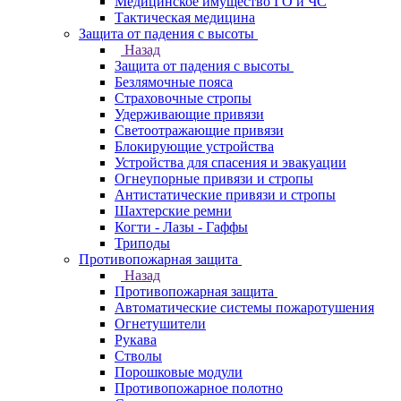
Медицинское имущество ГО и ЧС
Тактическая медицина
Защита от падения с высоты
Назад
Защита от падения с высоты
Безлямочные пояса
Страховочные стропы
Удерживающие привязи
Светоотражающие привязи
Блокирующие устройства
Устройства для спасения и эвакуации
Огнеупорные привязи и стропы
Антистатические привязи и стропы
Шахтерские ремни
Когти - Лазы - Гаффы
Триподы
Противопожарная защита
Назад
Противопожарная защита
Автоматические системы пожаротушения
Огнетушители
Рукава
Стволы
Порошковые модули
Противопожарное полотно