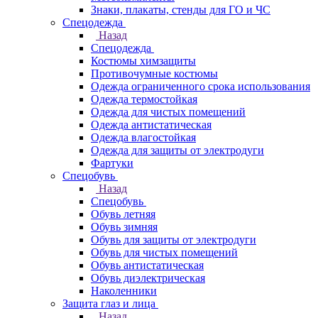
Знаки, плакаты, стенды для ГО и ЧС
Спецодежда
Назад
Спецодежда
Костюмы химзащиты
Противочумные костюмы
Одежда ограниченного срока использования
Одежда термостойкая
Одежда для чистых помещений
Одежда антистатическая
Одежда влагостойкая
Одежда для защиты от электродуги
Фартуки
Спецобувь
Назад
Спецобувь
Обувь летняя
Обувь зимняя
Обувь для защиты от электродуги
Обувь для чистых помещений
Обувь антистатическая
Обувь диэлектрическая
Наколенники
Защита глаз и лица
Назад