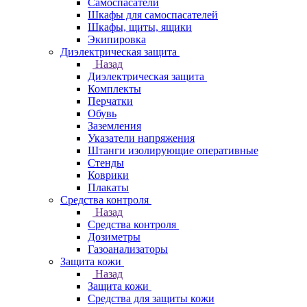
Самоспасатели
Шкафы для самоспасателей
Шкафы, щиты, ящики
Экипировка
Диэлектрическая защита
Назад
Диэлектрическая защита
Комплекты
Перчатки
Обувь
Заземления
Указатели напряжения
Штанги изолирующие оперативные
Стенды
Коврики
Плакаты
Средства контроля
Назад
Средства контроля
Дозиметры
Газоанализаторы
Защита кожи
Назад
Защита кожи
Средства для защиты кожи