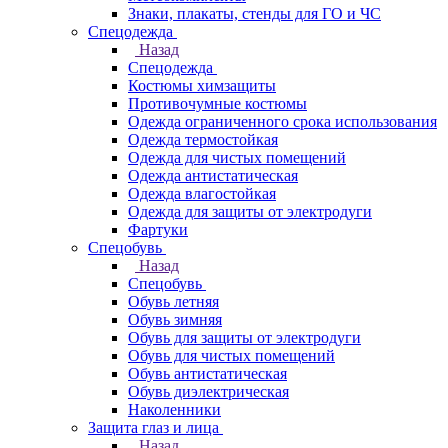
Знаки, плакаты, стенды для ГО и ЧС
Спецодежда
Назад
Спецодежда
Костюмы химзащиты
Противочумные костюмы
Одежда ограниченного срока использования
Одежда термостойкая
Одежда для чистых помещений
Одежда антистатическая
Одежда влагостойкая
Одежда для защиты от электродуги
Фартуки
Спецобувь
Назад
Спецобувь
Обувь летняя
Обувь зимняя
Обувь для защиты от электродуги
Обувь для чистых помещений
Обувь антистатическая
Обувь диэлектрическая
Наколенники
Защита глаз и лица
Назад