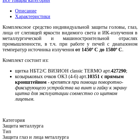
Все товары категории
Описание
Характеристики
Комплексное средство индивидуальной защиты головы, глаз,
лица от слепящей яркости видимого света и ИК-излучения в
металлургической и машиностроительной отраслях
промышленности, в т.ч. при работе у печей с диапазоном
температур источника излучения
от 1450º С до 1580º С
.
Комплект состоит из:
щитка НБТ2/С ВИЗИОН classic TERMO арт.
427290
;
козырьковых очков ОК3 (4-6) арт.
10351
с прямым
кронштейном
-
крепятся при помощи поворотно-
фиксирующего устройства на винт и гайку к экрану
щитка для эксплуатации совместно со щитком
лицевым
.
Категория
Защита металлурга
Тип
Защита глаз и лица металлурга