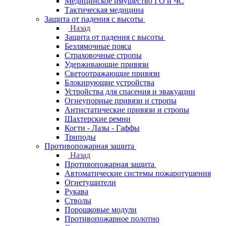
Медицинское имущество ГО и ЧС
Тактическая медицина
Защита от падения с высоты
Назад
Защита от падения с высоты
Безлямочные пояса
Страховочные стропы
Удерживающие привязи
Светоотражающие привязи
Блокирующие устройства
Устройства для спасения и эвакуации
Огнеупорные привязи и стропы
Антистатические привязи и стропы
Шахтерские ремни
Когти - Лазы - Гаффы
Триподы
Противопожарная защита
Назад
Противопожарная защита
Автоматические системы пожаротушения
Огнетушители
Рукава
Стволы
Порошковые модули
Противопожарное полотно