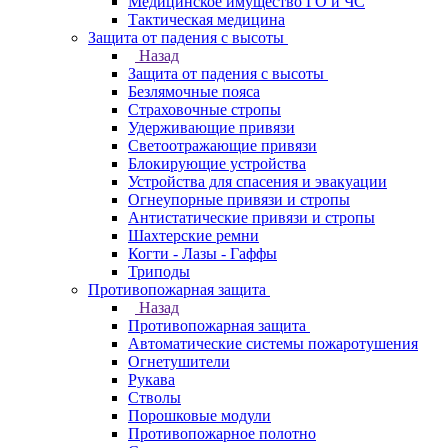
Медицинское имущество ГО и ЧС
Тактическая медицина
Защита от падения с высоты
Назад
Защита от падения с высоты
Безлямочные пояса
Страховочные стропы
Удерживающие привязи
Светоотражающие привязи
Блокирующие устройства
Устройства для спасения и эвакуации
Огнеупорные привязи и стропы
Антистатические привязи и стропы
Шахтерские ремни
Когти - Лазы - Гаффы
Триподы
Противопожарная защита
Назад
Противопожарная защита
Автоматические системы пожаротушения
Огнетушители
Рукава
Стволы
Порошковые модули
Противопожарное полотно