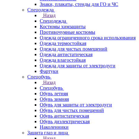
Знаки, плакаты, стенды для ГО и ЧС
Спецодежда
Назад
Спецодежда
Костюмы химзащиты
Противочумные костюмы
Одежда ограниченного срока использования
Одежда термостойкая
Одежда для чистых помещений
Одежда антистатическая
Одежда влагостойкая
Одежда для защиты от электродуги
Фартуки
Спецобувь
Назад
Спецобувь
Обувь летняя
Обувь зимняя
Обувь для защиты от электродуги
Обувь для чистых помещений
Обувь антистатическая
Обувь диэлектрическая
Наколенники
Защита глаз и лица
Назад