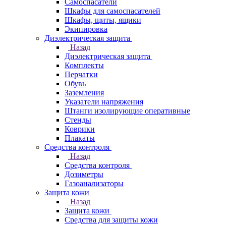
Самоспасатели
Шкафы для самоспасателей
Шкафы, щиты, ящики
Экипировка
Диэлектрическая защита
Назад
Диэлектрическая защита
Комплекты
Перчатки
Обувь
Заземления
Указатели напряжения
Штанги изолирующие оперативные
Стенды
Коврики
Плакаты
Средства контроля
Назад
Средства контроля
Дозиметры
Газоанализаторы
Защита кожи
Назад
Защита кожи
Средства для защиты кожи