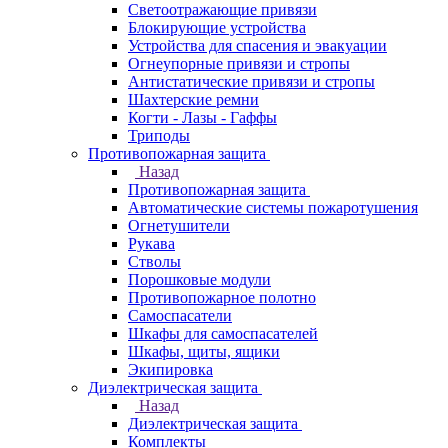
Светоотражающие привязи
Блокирующие устройства
Устройства для спасения и эвакуации
Огнеупорные привязи и стропы
Антистатические привязи и стропы
Шахтерские ремни
Когти - Лазы - Гаффы
Триподы
Противопожарная защита
Назад
Противопожарная защита
Автоматические системы пожаротушения
Огнетушители
Рукава
Стволы
Порошковые модули
Противопожарное полотно
Самоспасатели
Шкафы для самоспасателей
Шкафы, щиты, ящики
Экипировка
Диэлектрическая защита
Назад
Диэлектрическая защита
Комплекты