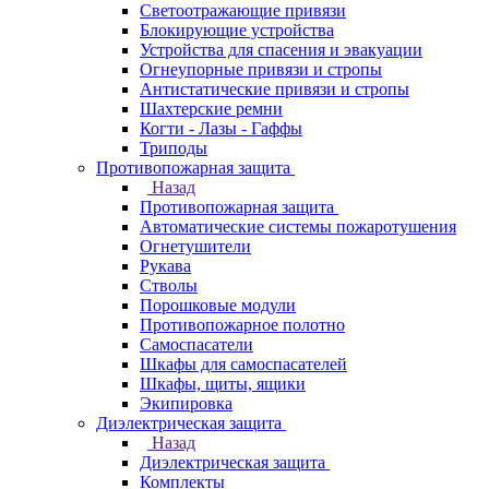
Светоотражающие привязи
Блокирующие устройства
Устройства для спасения и эвакуации
Огнеупорные привязи и стропы
Антистатические привязи и стропы
Шахтерские ремни
Когти - Лазы - Гаффы
Триподы
Противопожарная защита
Назад
Противопожарная защита
Автоматические системы пожаротушения
Огнетушители
Рукава
Стволы
Порошковые модули
Противопожарное полотно
Самоспасатели
Шкафы для самоспасателей
Шкафы, щиты, ящики
Экипировка
Диэлектрическая защита
Назад
Диэлектрическая защита
Комплекты