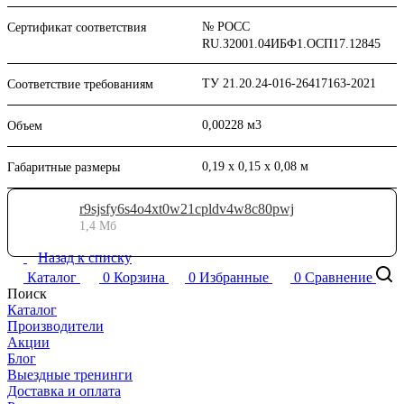
№ РОСС
Сертификат соответствия
RU.З2001.04ИБФ1.ОСП17.12845
ТУ 21.20.24-016-26417163-2021
Соответствие требованиям
0,00228 м3
Объем
0,19 x 0,15 x 0,08 м
Габаритные размеры
r9sjsfy6s4o4xt0w21cpldv4w8c80pwj
1,4 Мб
Назад к списку
Каталог
0
Корзина
0
Избранные
0
Сравнение
Поиск
Каталог
Производители
Акции
Блог
Выездные тренинги
Доставка и оплата