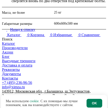
сверлятся вновь по два отверстия под крепежные болты.
25 кг
Масса, не более
600х600х500 мм
Габаритные размеры
Назад к списку
Каталог
0
Корзина
0
Избранные
0
Сравнение
Поиск
Каталог
Производители
Акции
Блог
Выездные тренинги
Доставка и оплата
Реквизиты
Документы
Контакты
+7 (495) 236-96-56
info@ximza.ru
143912, Московская обл., г.Балашиха, ш.Энтузиастов,
Западная промзона, д.7, литер В, пом.9, эт.2
© 2026 ООО "ХИМЗАЩИТА"
Мы используем
cookie
. С их помощью мы лучше
OK
Договор-оферта интернет-магазина
понимаем, как вы взаимодействуете с сайтом.