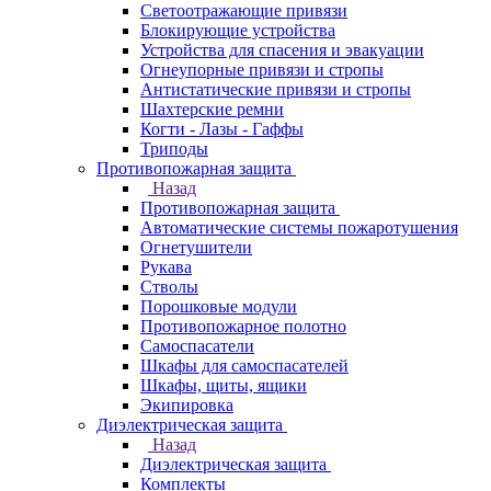
Светоотражающие привязи
Блокирующие устройства
Устройства для спасения и эвакуации
Огнеупорные привязи и стропы
Антистатические привязи и стропы
Шахтерские ремни
Когти - Лазы - Гаффы
Триподы
Противопожарная защита
Назад
Противопожарная защита
Автоматические системы пожаротушения
Огнетушители
Рукава
Стволы
Порошковые модули
Противопожарное полотно
Самоспасатели
Шкафы для самоспасателей
Шкафы, щиты, ящики
Экипировка
Диэлектрическая защита
Назад
Диэлектрическая защита
Комплекты