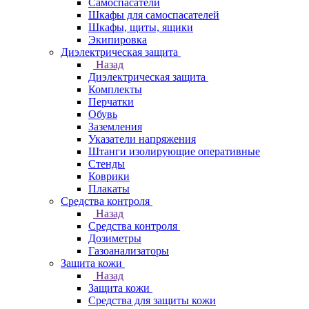
Самоспасатели
Шкафы для самоспасателей
Шкафы, щиты, ящики
Экипировка
Диэлектрическая защита
Назад
Диэлектрическая защита
Комплекты
Перчатки
Обувь
Заземления
Указатели напряжения
Штанги изолирующие оперативные
Стенды
Коврики
Плакаты
Средства контроля
Назад
Средства контроля
Дозиметры
Газоанализаторы
Защита кожи
Назад
Защита кожи
Средства для защиты кожи