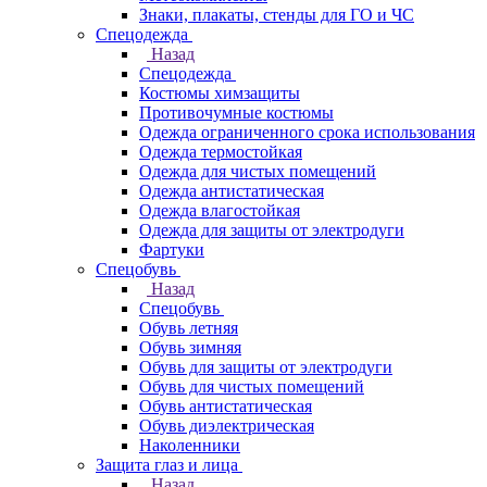
Знаки, плакаты, стенды для ГО и ЧС
Спецодежда
Назад
Спецодежда
Костюмы химзащиты
Противочумные костюмы
Одежда ограниченного срока использования
Одежда термостойкая
Одежда для чистых помещений
Одежда антистатическая
Одежда влагостойкая
Одежда для защиты от электродуги
Фартуки
Спецобувь
Назад
Спецобувь
Обувь летняя
Обувь зимняя
Обувь для защиты от электродуги
Обувь для чистых помещений
Обувь антистатическая
Обувь диэлектрическая
Наколенники
Защита глаз и лица
Назад