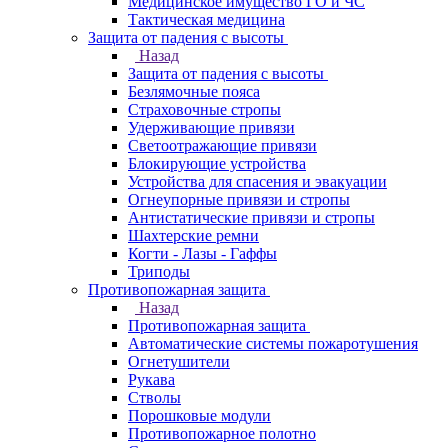
Медицинское имущество ГО и ЧС
Тактическая медицина
Защита от падения с высоты
Назад
Защита от падения с высоты
Безлямочные пояса
Страховочные стропы
Удерживающие привязи
Светоотражающие привязи
Блокирующие устройства
Устройства для спасения и эвакуации
Огнеупорные привязи и стропы
Антистатические привязи и стропы
Шахтерские ремни
Когти - Лазы - Гаффы
Триподы
Противопожарная защита
Назад
Противопожарная защита
Автоматические системы пожаротушения
Огнетушители
Рукава
Стволы
Порошковые модули
Противопожарное полотно