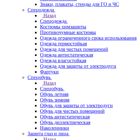
Знаки, плакаты, стенды для ГО и ЧС
Спецодежда
Назад
Спецодежда
Костюмы химзащиты
Противочумные костюмы
Одежда ограниченного срока использования
Одежда термостойкая
Одежда для чистых помещений
Одежда антистатическая
Одежда влагостойкая
Одежда для защиты от электродуги
Фартуки
Спецобувь
Назад
Спецобувь
Обувь летняя
Обувь зимняя
Обувь для защиты от электродуги
Обувь для чистых помещений
Обувь антистатическая
Обувь диэлектрическая
Наколенники
Защита глаз и лица
Назад