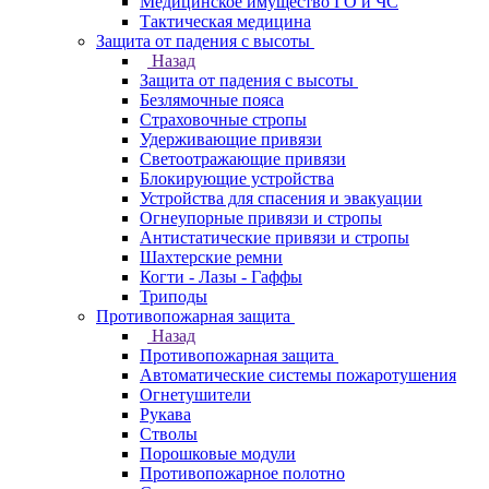
Медицинское имущество ГО и ЧС
Тактическая медицина
Защита от падения с высоты
Назад
Защита от падения с высоты
Безлямочные пояса
Страховочные стропы
Удерживающие привязи
Светоотражающие привязи
Блокирующие устройства
Устройства для спасения и эвакуации
Огнеупорные привязи и стропы
Антистатические привязи и стропы
Шахтерские ремни
Когти - Лазы - Гаффы
Триподы
Противопожарная защита
Назад
Противопожарная защита
Автоматические системы пожаротушения
Огнетушители
Рукава
Стволы
Порошковые модули
Противопожарное полотно