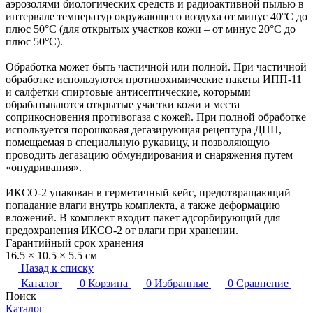
аэрозолями биологических средств и радиоактивной пылью в
интервале температур окружающего воздуха от минус 40°C до
плюс 50°C (для открытых участков кожи – от минус 20°C до
плюс 50°C).
Обработка может быть частичной или полной. При частичной
обработке используются противохимические пакеты ИПП-11
и салфетки спиртовые антисептические, которыми
обрабатываются открытые участки кожи и места
соприкосновения противогаза с кожей. При полной обработке
используется порошковая дегазирующая рецептура ДПП,
помещаемая в специальную рукавицу, и позволяющую
проводить дегазацию обмундирования и снаряжения путем
«опудривания».
ИКСО-2 упакован в герметичный кейс, предотвращающий
попадание влаги внутрь комплекта, а также деформацию
вложений. В комплект входит пакет адсорбирующий для
предохранения ИКСО-2 от влаги при хранении.
Гарантийный срок хранения
16.5 × 10.5 × 5.5 см
Назад к списку
Каталог
0
Корзина
0
Избранные
0
Сравнение
Поиск
Каталог