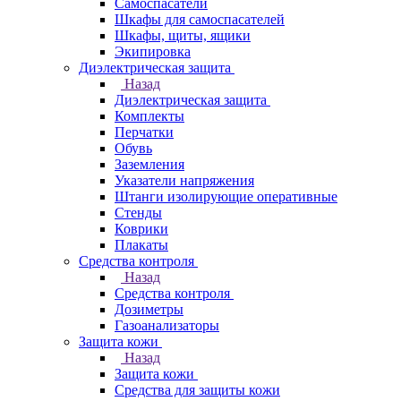
Самоспасатели
Шкафы для самоспасателей
Шкафы, щиты, ящики
Экипировка
Диэлектрическая защита
Назад
Диэлектрическая защита
Комплекты
Перчатки
Обувь
Заземления
Указатели напряжения
Штанги изолирующие оперативные
Стенды
Коврики
Плакаты
Средства контроля
Назад
Средства контроля
Дозиметры
Газоанализаторы
Защита кожи
Назад
Защита кожи
Средства для защиты кожи