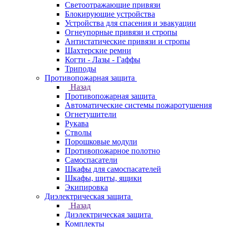
Светоотражающие привязи
Блокирующие устройства
Устройства для спасения и эвакуации
Огнеупорные привязи и стропы
Антистатические привязи и стропы
Шахтерские ремни
Когти - Лазы - Гаффы
Триподы
Противопожарная защита
Назад
Противопожарная защита
Автоматические системы пожаротушения
Огнетушители
Рукава
Стволы
Порошковые модули
Противопожарное полотно
Самоспасатели
Шкафы для самоспасателей
Шкафы, щиты, ящики
Экипировка
Диэлектрическая защита
Назад
Диэлектрическая защита
Комплекты