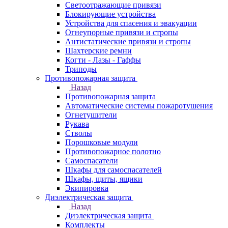
Светоотражающие привязи
Блокирующие устройства
Устройства для спасения и эвакуации
Огнеупорные привязи и стропы
Антистатические привязи и стропы
Шахтерские ремни
Когти - Лазы - Гаффы
Триподы
Противопожарная защита
Назад
Противопожарная защита
Автоматические системы пожаротушения
Огнетушители
Рукава
Стволы
Порошковые модули
Противопожарное полотно
Самоспасатели
Шкафы для самоспасателей
Шкафы, щиты, ящики
Экипировка
Диэлектрическая защита
Назад
Диэлектрическая защита
Комплекты